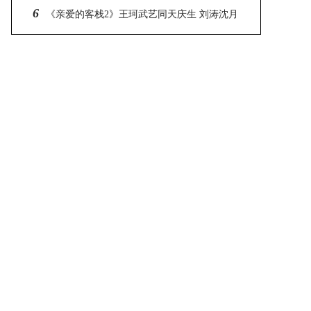
6
之战
《亲爱的客栈2》王珂武艺同天庆生 刘涛沈月
程潇感动落泪