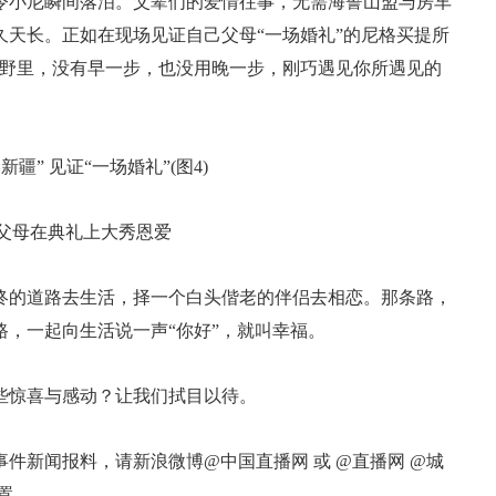
令小尼瞬间落泪。父辈们的爱情往事，无需海誓山盟与房车
天长。正如在现场见证自己父母“一场婚礼”的尼格买提所
荒野里，没有早一步，也没用晚一步，刚巧遇见你所遇见的
父母在典礼上大秀恩爱
终的道路去生活，择一个白头偕老的伴侣去相恋。那条路，
，一起向生活说一声“你好”，就叫幸福。
些惊喜与感动？让我们拭目以待。
件新闻报料，请新浪微博@中国直播网 或 @直播网 @城
置。