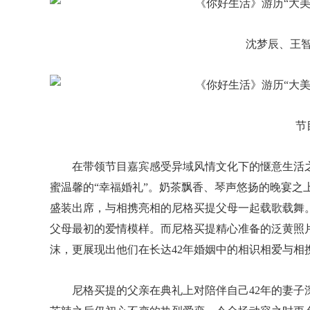
沈梦辰、王
节
在带领节目嘉宾感受异域风情文化下的惬意生活
蜜温馨的“幸福婚礼”。奶茶飘香、琴声悠扬的晚宴之
盛装出席，与相携亮相的尼格买提父母一起载歌载舞
父母最初的爱情模样。而尼格买提精心准备的泛黄照
沫，更展现出他们在长达42年婚姻中的相识相爱与相
尼格买提的父亲在典礼上对陪伴自己42年的妻