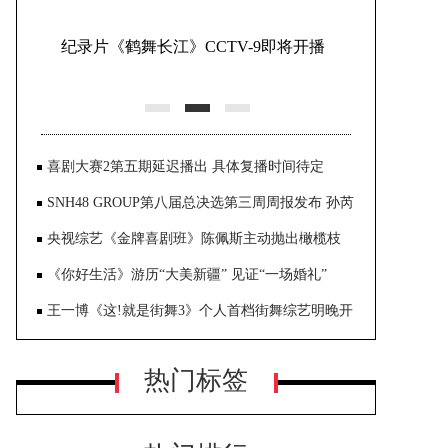
纪录片《鹤舞长江》CCTV-9即将开播
喜剧大赛2第五期延迟播出 具体复播时间待定
SNH48 GROUP第八届总决选第三周周报发布 孙芮
夺得第一
央视综艺《金牌喜剧班》陈佩斯主动抛出橄榄枝
《你好生活》游历“大美新疆” 见证“一场婚礼”
王一博《这!就是街舞3》个人首档街舞综艺明晚开
播
热门标签