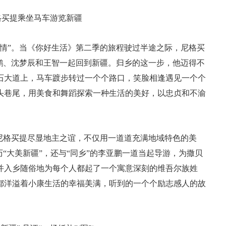
格买提乘坐马车游览新疆
情”。当《你好生活》第二季的旅程驶过半途之际，尼格买
鹏、沈梦辰和王智一起回到新疆。归乡的这一步，他迈得不
石大道上，马车踱步转过一个个路口，笑脸相逢遇见一个个
头巷尾，用美食和舞蹈探索一种生活的美好，以忠贞和不渝
尼格买提尽显地主之谊，不仅用一道道充满地域特色的美
“大美新疆”，还与“同乡”的李亚鹏一道当起导游，为撒贝
并入乡随俗地为每个人都起了一个寓意深刻的维吾尔族姓
都洋溢着小康生活的幸福美满，听到的一个个励志感人的故