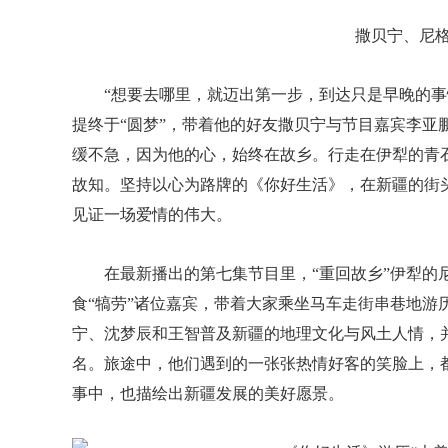
撒贝宁、尼
“想要去哪里，就迈出第一步，到达只是早晚的事
提终于“圆梦”，带着他的好友撒贝宁与节目嘉宾李亚
缓不急，因为他的心，始终在故乡。行走在伊犁的青
故知。坚持以心为路牌的《你好生活》，在新疆的街
见证一场爱情的伟大。
在最新播出的第七集节目里，“重回故乡”伊犁的
食“犒劳”诸位嘉宾，带着大家乘坐马车走街串巷地游历
宁、沈梦辰和王智普及新疆的地理文化与风土人情，
名。旅途中，他们遇到的一张张热情好客的笑脸上，
事中，也描绘出新疆发展的美好愿景。