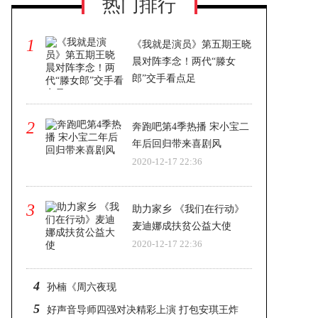
热门排行
1
《我就是演员》第五期王晓
晨对阵李念！两代“滕女
郎”交手看点足
2020-12-17 22:36
2
奔跑吧第4季热播 宋小宝二
年后回归带来喜剧风
2020-12-17 22:36
3
助力家乡 《我们在行动》
麦迪娜成扶贫公益大使
2020-12-17 22:36
4
孙楠《周六夜现
5
好声音导师四强对决精彩上演 打包安琪王炸