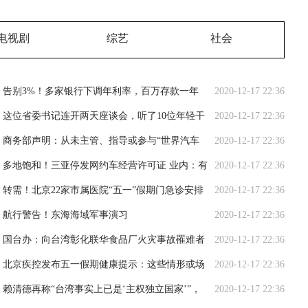
电视剧
综艺
社会
告别3%！多家银行下调年利率，百万存款一年
2020-12-17 22:36
将少3000元利息
这位省委书记连开两天座谈会，听了10位年轻干
2020-12-17 22:36
部、10位女干部代表的意见
商务部声明：从未主管、指导或参与“世界汽车
2020-12-17 22:36
大会”
多地饱和！三亚停发网约车经营许可证 业内：有
2020-12-17 22:36
序竞争仍是市场主体
转需！北京22家市属医院“五一”假期门急诊安排
2020-12-17 22:36
公布
航行警告！东海海域军事演习
2020-12-17 22:36
国台办：向台湾彰化联华食品厂火灾事故罹难者
2020-12-17 22:36
表达深切哀悼
北京疾控发布五一假期健康提示：这些情形或场
2020-12-17 22:36
景要戴口罩
赖清德再称“台湾事实上已是‘主权独立国家’”，
2020-12-17 22:36