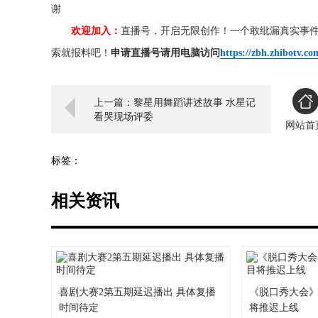
谢
欢迎加入：
直播号，开启无限创作！一个敢纰漏真实事
索就报料吧！
申请直播号请用电脑访问
https://zbh.zhibotv.co
上一篇：黎星用舞蹈讲述故事 水星记
看哭现场评委
网站首
标签：
相关资讯
喜剧大赛2第五期延迟播出 具体复播
《脱口秀大会》
时间待定
将推迟上线