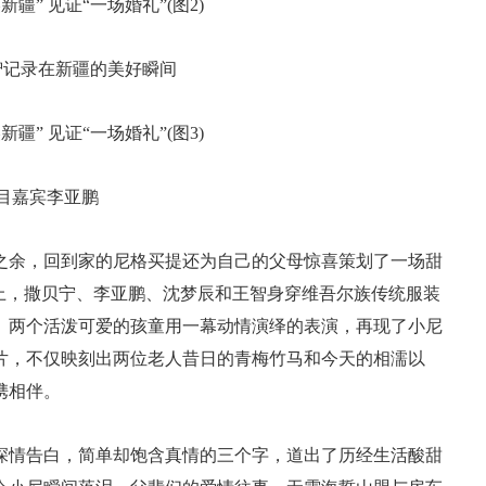
智记录在新疆的美好瞬间
目嘉宾李亚鹏
之余，回到家的尼格买提还为自己的父母惊喜策划了一场甜
上，撒贝宁、李亚鹏、沈梦辰和王智身穿维吾尔族传统服装
。两个活泼可爱的孩童用一幕动情演绎的表演，再现了小尼
片，不仅映刻出两位老人昔日的青梅竹马和今天的相濡以
携相伴。
子深情告白，简单却饱含真情的三个字，道出了历经生活酸甜