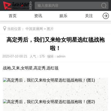
首页
资讯
娱乐
关注
当前位置：
中国直播网
>
图片
高定秀后，我们又来给女明星选红毯战袍
啦！
2023-07-10 00:21
人气：
175
编辑：admin
战袍,又来,女明星,高定秀,选红毯