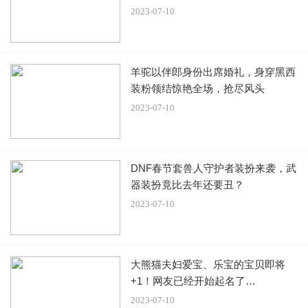
2023-07-10
玛丽亚·嘉茜娅·蔻丽始终歌颂独特的女性魅力，通过
羊驼以伴郎身份出席婚礼，身穿黑西
束腰上衣、装饰裙边、斗篷、披肩等的精裁元素，将
装粉领结惊艳全场，抢尽风头
古神话的历史感与经典的时尚设计碰撞交织，典雅高
2023-07-10
洁感呼之欲出；垂软有质感的面料勾勒女性柔美的身
体曲线，轻盈飘逸中又裹挟着力量感。
DNF春节套兽人守护者装扮来袭，武
器装扮竟比去年还要丑？
2023-07-10
大熊猫夫妇爱宝、乐宝的宝贝即将
左滑查看更多秀场图片
+1！网友已经开始起名了…
2023-07-10