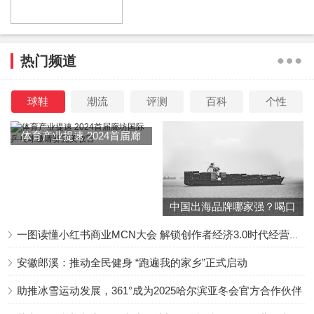
同时，品牌从古建筑、古雕像中撷取配色巧思和装饰
灵感，用白色、米色、银色的色调演绎古意雅韵，还
热门频道
用丰富的肌理效果、褶裥翻折和珍珠点缀、刺绣图案
等诠释礼服优雅奢华之美。
球鞋
潮流
评测
百科
个性
体育产业提速 2024首届廊
坊国际乒乓球邀请赛完美收
官
中国出海品牌哪家强？喝口
左滑查看更多秀场图片
冬季的鸡汤告诉你……
一图读懂小红书商业MCN大会 解锁创作者经济3.0时代经营新增量
安徽郎溪：推动全民健身 “跑遍我的家乡”正式启动
助推冰雪运动发展，361°成为2025哈尔滨亚冬会官方合作伙伴