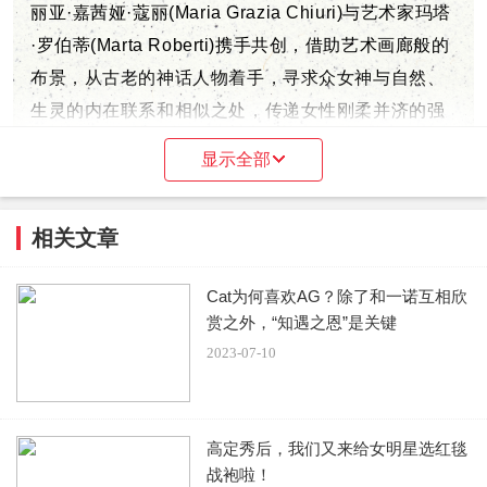
丽亚·嘉茜娅·蔻丽(Maria Grazia Chiuri)与艺术家玛塔
·罗伯蒂(Marta Roberti)携手共创，借助艺术画廊般的
布景，从古老的神话人物着手，寻求众女神与自然、
生灵的内在联系和相似之处，传递女性刚柔并济的强
大力量，打造了一场神话重现的诗意奇旅。
显示全部
相关文章
Cat为何喜欢AG？除了和一诺互相欣
赏之外，“知遇之恩”是关键
2023-07-10
DIOR中国品牌大使杨采钰现场观秀。
高定秀后，我们又来给女明星选红毯
战袍啦！