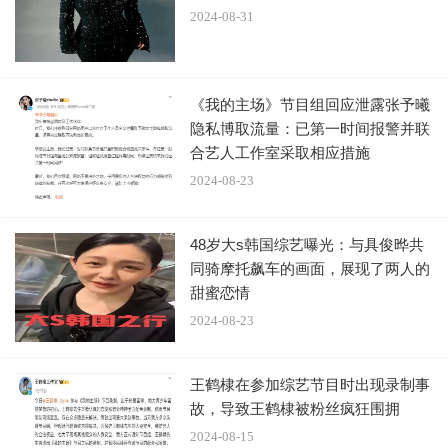
2024-08-31
为了促进多元观点碰撞，节目会将嘉宾分为两组，两位
队长首先针对当期话题的两个角度进行脱口秀开题，而知识
大咖将代表各战队用各自领域的知识对话题进行深度解读和
《我的主场》节目组回应泄露张予曦
观点阐释。6位嘉宾结束演讲后，还将有10分钟的自由辩论
隐私博取流量：已第一时间报警并联
环节。最终，每期节目会根据嘉宾输出的观点以及现场观众
合艺人工作室采取相应措施
投票情况，选出一位本场MVP。
2024-08-23
今年以来，快手积极布局泛知识领域，于6月正式启
48岁大s韩国综艺曝光：与具俊晔共
动“快手新知播”大型直播活动，以直播这种强交互的方式，
同骑摩托飙车的画面，展现了两人的
提供了一个知识交付的新场景，加速知识普惠落地。
甜蜜恋情
2024-08-23
6月以来，付鹏、沈奕斐和杨天真等名人大咖都曾作为
快手泛知识的优质创作者，通过直播的形式为快手平台用户
王鹤棣在参加综艺节目时出现录制事
故，导致王鹤棣被粉丝疯狂围拥
带来实用、有趣的泛知识内容。
2024-08-15