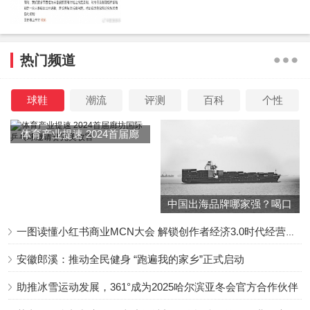
热门频道
《新知懂事会》则是快手发力知识的又一种尝试，致力
于借助时下流行的脱口秀形式，在轻松的氛围下，进一步推
球鞋
潮流
评测
百科
个性
动知识平民化、普及化、价值化。
体育产业提速 2024首届廊
坊国际乒乓球邀请赛完美收
据了解，泛知识已经成为快手今年以来增长最快的内容
官
类目之一，近期发布的《2021快手内容生态半年报》也显
示，平台60秒以上品类视频数增长Top 5分别为：法律、科
中国出海品牌哪家强？喝口
学、财经、资讯、历史。不难看出，快手正在成为用户获取
冬季的鸡汤告诉你……
一图读懂小红书商业MCN大会 解锁创作者经济3.0时代经营新增量
泛知识内容的重要渠道之一。
安徽郎溪：推动全民健身 “跑遍我的家乡”正式启动
据悉，《新知懂事会》第一期将于9月3日晚8:00上线，
助推冰雪运动发展，361°成为2025哈尔滨亚冬会官方合作伙伴
此后每周五晚定时播出。