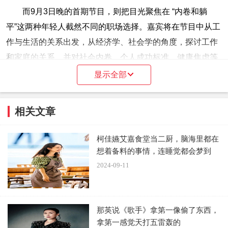
而9月3日晚的首期节目，则把目光聚焦在 “内卷和躺
平”这两种年轻人截然不同的职场选择。嘉宾将在节目中从工
作与生活的关系出发，从经济学、社会学的角度，探讨工作
和家庭的关系，并对社会内卷、个人成功标准、健康焦虑等
社会现象进行思辨。
显示全部
相关文章
柯佳嬿艾嘉食堂当二厨，脑海里都在
根据目前公布的海报，首期节目嘉宾除了主持人李诞，
想着备料的事情，连睡觉都会梦到
还包括笑果首席编剧、脱口秀演员程璐、武汉大学讲师陈
2024-09-11
铭、东北证券首席经济学家付鹏、复旦大学社会学副教授沈
奕斐、壹心娱乐CEO杨天真和主持人朱丹。嘉宾们将从自身
出发，就内卷还是躺平，发表自己的观点。
那英说《歌手》拿第一像偷了东西，
拿第一感觉天打五雷轰的