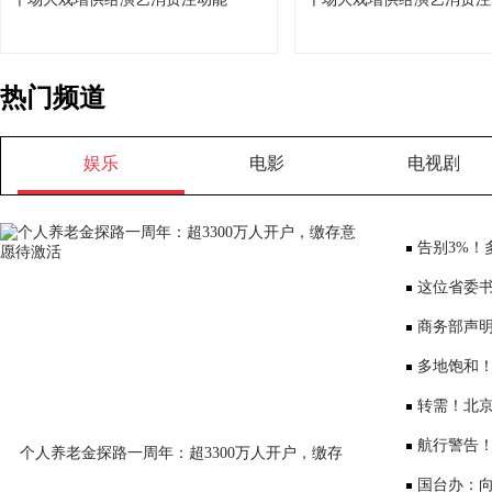
热门频道
娱乐
电影
电视剧
告别3%！
将少3000元
这位省委书
部、10位女
商务部声
大会”
多地饱和！
序竞争仍是
转需！北京
公布
航行警告
个人养老金探路一周年：超3300万人开户，缴存
意愿待激活
国台办：