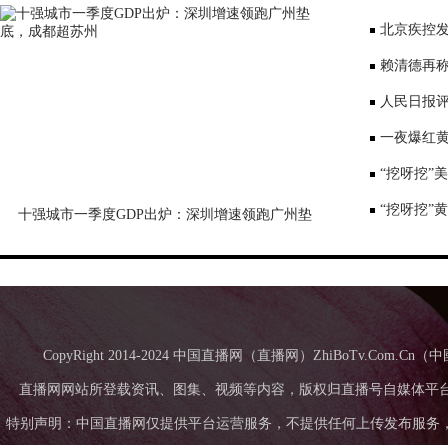
表达深切哀
北京疾控
景要戴口罩
赖清德再称
国台办回应
人民日报评
一夜爆红黄
师：或涉嫌
“挖呀挖”
“挖呀挖”
十强城市一季度GDP出炉：深圳增速领跑广州垫
底，成都超苏州
CopyRight 2014-2024 中国直播网（直播网）ZhiBoTv.Com
直播网网站所登载资讯、图集、视频等内容，版权归直播号自媒体平
特别声明：中国直播网仅提供平台运营服务，不提供任何上传发布服务，中国直