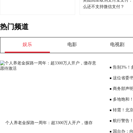
美团回应取消支付宝支付：
么还不支持微信支付？
热门频道
娱乐
电影
电视剧
告别3%！
将少3000元
这位省委书
部、10位女
商务部声
大会”
多地饱和！
序竞争仍是
转需！北京
公布
航行警告
个人养老金探路一周年：超3300万人开户，缴存
意愿待激活
国台办：