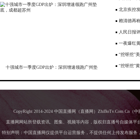
表达深切哀
北京疾控
景要戴口罩
赖清德再称
国台办回应
人民日报评
一夜爆红黄
师：或涉嫌
“挖呀挖”
“挖呀挖”
十强城市一季度GDP出炉：深圳增速领跑广州垫
底，成都超苏州
CopyRight 2014-2024 中国直播网（直播网）ZhiBoTv.Com
直播网网站所登载资讯、图集、视频等内容，版权归直播号自媒体平
特别声明：中国直播网仅提供平台运营服务，不提供任何上传发布服务，中国直