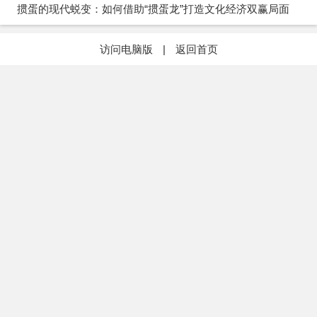
掼蛋的现代蜕变：如何借助“掼蛋龙”打造文化经济双赢局面
随后，他们发现他们都是被邀请来到这个地方度假，而且都
访问电脑版
|
返回首页
患有疾病。
为了离开这个地方，他们想到了游出去和爬上峡谷这两种办
法。
可是游出去的人被海浪冲了回来，之前冲上岸的女尸可能也
是这么死的；爬上去的人最后掉了下来。
他们过了很久才想明白这和时间流逝的速度有关——人从快
速流逝时间的海滩上走向时间正常流速的外界时，人的承受
力不行就会感到头晕。