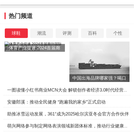
更加奇怪的事情发生了，上一秒还在流血的伤口，一下子就
愈合的只剩条疤了。这让众人更加疑惑不已。
热门频道
球鞋
潮流
评测
百科
个性
又有一个女人的肚子上突然涨了一个白色的肿瘤。医生为他
切除肿瘤，每次刀划开肚子的时候，伤口就会马上愈合。众
体育产业提速 2024首届廊
人只得用手扒开伤口，才得以让医生切除肿瘤。
坊国际乒乓球邀请赛完美收
官
中国出海品牌哪家强？喝口
之前死去的老太太，已经变成了白骨。众人这才意识到，在
冬季的鸡汤告诉你……
这个海滩上时间流逝的不对劲——这个海滩上半小时等于外
一图读懂小红书商业MCN大会 解锁创作者经济3.0时代经营新增量
界一年的时间流逝速度。
安徽郎溪：推动全民健身 “跑遍我的家乡”正式启动
助推冰雪运动发展，361°成为2025哈尔滨亚冬会官方合作伙伴
就在他们讨论的时候，之前的小孩已经全部长大。那个弟弟
萌兴网络参与制定网络表演领域新团体标准，推动行业健康发展
甚至搞大了另一个女孩的肚子！