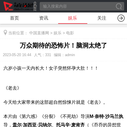
首页
资讯
娱乐
关注
当前位置：
中国直播网
>
娱乐
>
电影
万众期待的恐怖片！脑洞太绝了
2023-05-20 16:44
人气：
331
编辑：admin
六岁小孩一天内长大！女子突然怀孕大肚！！！
《老去》
今天给大家带来的这部超自然惊悚片就是《老去》。
本片由《第六感》《分裂》《不死劫》导演
M·奈特·沙马兰执
导，
盖尔·加西亚·贝纳尔
、
托马辛·麦肯齐
（《乔乔的异想世