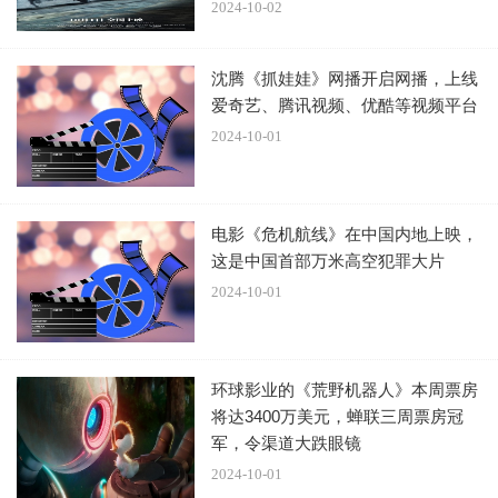
2024-10-02
之前被怀疑杀人的男子想逃离这个海滩，另外一个男人去追
他。而在他们经过那个峡谷时，两人头都昏倒了，回到了海
沈腾《抓娃娃》网播开启网播，上线
滩。
爱奇艺、腾讯视频、优酷等视频平台
2024-10-01
众人现在才开始意识到事情的严重性，聚在一起想要找出办
法离开海滩。
电影《危机航线》在中国内地上映，
这是中国首部万米高空犯罪大片
其中一个女人是精神病专家，认为他们陷入了一种加群体错
2024-10-01
乱的境况，会导致大家认知混乱。
这时，一群人的心理已经到了崩溃的边缘，有人已经开始精
环球影业的《荒野机器人》本周票房
神紊乱。那个医生拿出了一把刀，划了被怀疑男子的脸一
将达3400万美元，蝉联三周票房冠
下。
军，令渠道大跌眼镜
2024-10-01