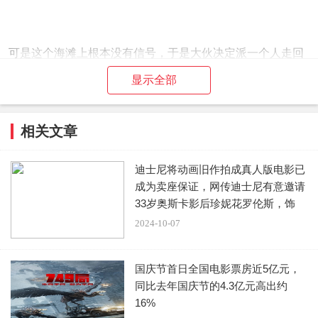
可是这个海滩上根本没有信号，于是大伙决定派一个人走回
去报警。
显示全部
回去报警的这个男人在穿越峡谷时，突然昏倒了，醒来时已
相关文章
经在海滩上。
迪士尼将动画旧作拍成真人版电影已
更诡异的事情发生了，开始的那对夫妇发现他们的儿女长大
成为卖座保证，网传迪士尼有意邀请
了至少十岁。这吓得夫妇以为他们生了什么病。
33岁奥斯卡影后珍妮花罗伦斯，饰
演“
2024-10-07
一波未平一波又起，一个高龄老太太本来在海滩上晒太阳晒
国庆节首日全国电影票房近5亿元，
得好好的，突然停止了呼吸。
同比去年国庆节的4.3亿元高出约
16%