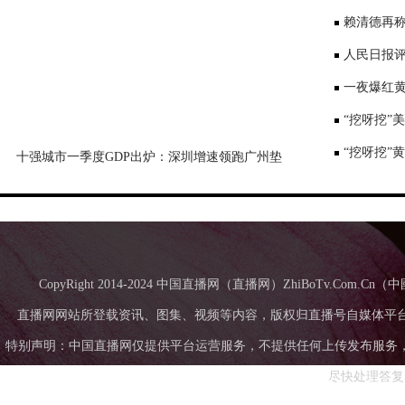
景要戴口罩
赖清德再称
国台办回应
人民日报评
一夜爆红黄
师：或涉嫌
“挖呀挖”
“挖呀挖”
十强城市一季度GDP出炉：深圳增速领跑广州垫
底，成都超苏州
CopyRight 2014-2024 中国直播网（直播网）ZhiBoTv.Com
直播网网站所登载资讯、图集、视频等内容，版权归直播号自媒体平
特别声明：中国直播网仅提供平台运营服务，不提供任何上传发布服务，中国直
尽快处理答复