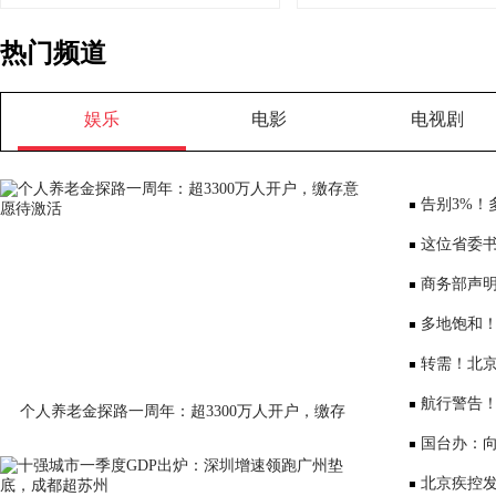
热门频道
娱乐
电影
电视剧
告别3%！
少3000元利
这位省委书
部、10位女
商务部声
会”
多地饱和！
序竞争仍是
转需！北京
公布
航行警告
个人养老金探路一周年：超3300万人开户，缴存
意愿待激活
国台办：
表达深切哀
北京疾控