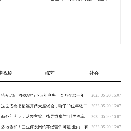
电视剧
综艺
社会
告别3%！多家银行下调年利率，百万存款一年
2023-05-20 16:07
将少3000元利息
这位省委书记连开两天座谈会，听了10位年轻干
2023-05-20 16:07
部、10位女干部代表的意见
商务部声明：从未主管、指导或参与“世界汽车
2023-05-20 16:07
大会”
多地饱和！三亚停发网约车经营许可证 业内：有
2023-05-20 16:07