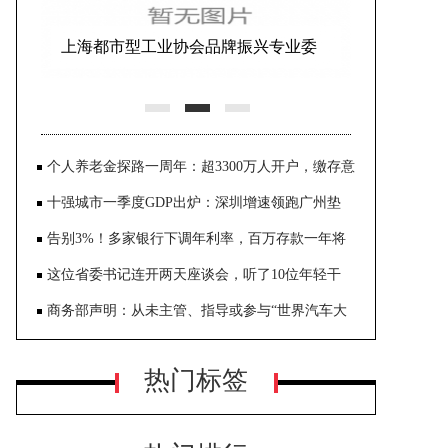
上海都市型工业协会品牌振兴专业委
员会揭牌仪式在沪隆重举行
个人养老金探路一周年：超3300万人开户，缴存意
愿待激活
十强城市一季度GDP出炉：深圳增速领跑广州垫
底，成都超苏州
告别3%！多家银行下调年利率，百万存款一年将
少3000元利息
这位省委书记连开两天座谈会，听了10位年轻干
部、10位女干部代表的意见
商务部声明：从未主管、指导或参与“世界汽车大
会”
热门标签