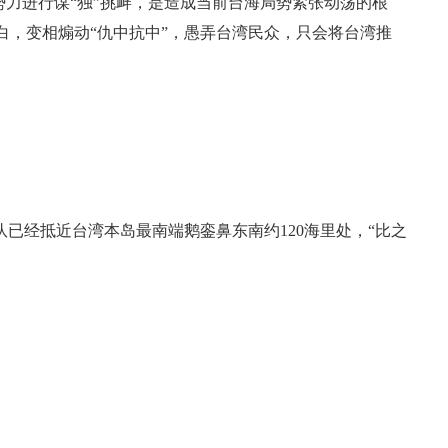
势力进行谋“独”挑衅，是造成当前台海局势紧张动荡的根
黑白，变相煽动“仇中抗中”，愚弄台湾民众，只会将台湾推
队已经抵近台湾本岛最南端鹅銮鼻东南约120海里处，“比之