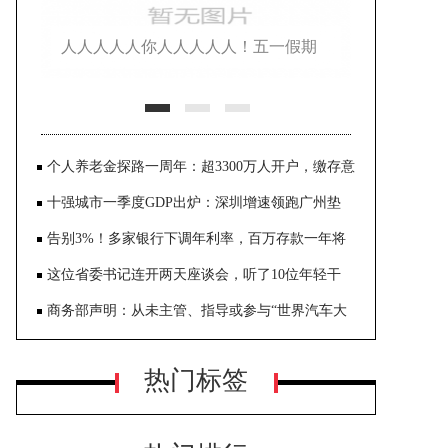
人人人人人你人人人人人！五一假期
首日迎出游高峰，消费市场大幅
个人养老金探路一周年：超3300万人开户，缴存意
愿待激活
十强城市一季度GDP出炉：深圳增速领跑广州垫
底，成都超苏州
告别3%！多家银行下调年利率，百万存款一年将
少3000元利息
这位省委书记连开两天座谈会，听了10位年轻干
部、10位女干部代表的意见
商务部声明：从未主管、指导或参与“世界汽车大
会”
热门标签