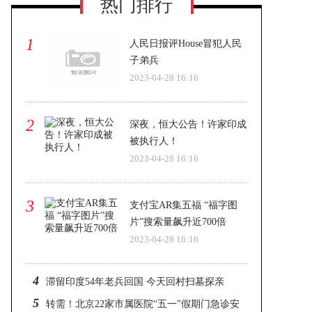
热门排行
1
人民日报评House冒犯人民
子弟兵
2023-04-28 16:16
2
深夜，恒大公告！许家印成
被执行人！
2023-04-28 16:16
3
支付宝AR集五福 “福字图
片”搜索量飙升近700倍
2023-04-28 16:16
4
滞留印度54年老兵回国 今天回村扫墓探亲
5
转需！北京22家市属医院“五一”假期门急诊安