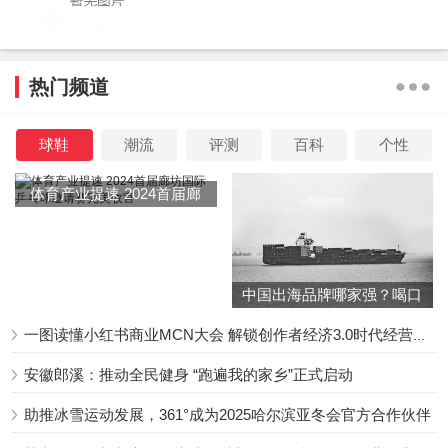
核心组件之一，纳入到档案管理范畴，对档案从立卷开始就
实行动态全过程规范记录，确保档案始终呈现出“体量”成
长、“数量”增长、“内涵”兼长的发展态势，丰富和拓展档案资
热门频道
源的信息内容与来源渠道。
球鞋
潮流
评测
百科
个性
安顺市作为活性成长态档案这一创新经验和文化品牌的
体育产业提速 2024首届廊
发源地，在创建文明城市工作中积极探索为辖区内“中国好
坊国际乒乓球邀请赛完美收
人”建立专属的活性成长态档案，通过用好用活“好人”资源，
官
讲好安顺“好人”故事，把道德典型的榜样力量转化为千万群
众的生动实践，有力提升了全市的文化内涵和精神“海拔”。
中国出海品牌哪家强？喝口
此项举措得到了中组部、中宣部、国家档案局等上级的关注
冬季的鸡汤告诉你……
一图读懂小红书商业MCN大会 解锁创作者经济3.0时代经营新增量
点赞，社会反响强烈深受群众好评，在群众中还口口相传
安徽郎溪：推动全民健身 “跑遍我的家乡”正式启动
着“西部之秀神奇多，这里精美的石头会唱歌，这里的好人特
别多，这里的‘档案’会唠嗑”的俚语。
助推冰雪运动发展，361°成为2025哈尔滨亚冬会官方合作伙伴