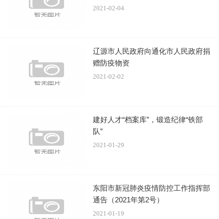
肺炎疫情、共克时艰的真实历程，让安顺人民众志成城抗疫
2021-02-04
的生动场景，以档案的形式永久留存在历史记忆中，凝结成
新时代安顺精神的一个重要组成部分。
辽源市人民政府向通化市人民政府捐
赠防疫物资
2021-02-02
建好人才“档案库”，锻造纪律“铁部
队”
2021-01-29
——什么是活性成长态档案？
活性成长态档案，广义上仍属于个人档案范畴，遵循一
东阳市新冠肺炎疫情防控工作指挥部
人一档的原则进行立卷归档、管理利用。但与传统个人档案
通告（2021年第2号）
不同的是，活性成长态档案在归档范围上把“人”作为档案的
2021-01-19