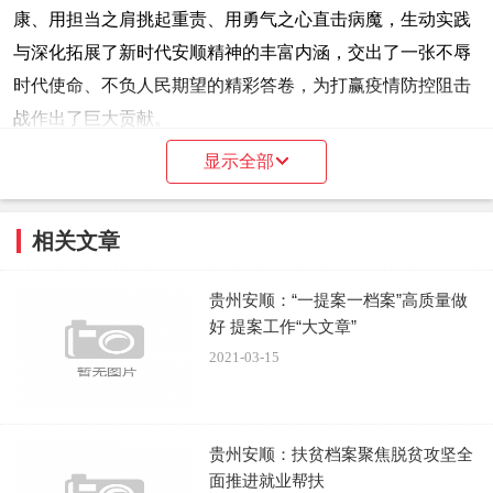
康、用担当之肩挑起重责、用勇气之心直击病魔，生动实践
与深化拓展了新时代安顺精神的丰富内涵，交出了一张不辱
时代使命、不负人民期望的精彩答卷，为打赢疫情防控阻击
战作出了巨大贡献。
显示全部
相关文章
为致敬“最美逆行者”，进一步弘扬和学习广大医务工作
贵州安顺：“一提案一档案”高质量做
者挺身而出、不畏生死的楷模精神，从2020年6月开始，安
好 提案工作“大文章”
顺市启动了“有英雄的城市必定有温暖的记忆”主题活动，将
2021-03-15
散落在社会和个人手中的有价值的战疫档案资料征集入库集
中保管，重点以全市援鄂医务工作者建立专属的活性成长态
档案为抓手，在国内首家建成了援鄂医务工作者档案库，确
贵州安顺：扶贫档案聚焦脱贫攻坚全
保真实完整地记录全市上下特别是一线医务工作者抗击新冠
面推进就业帮扶