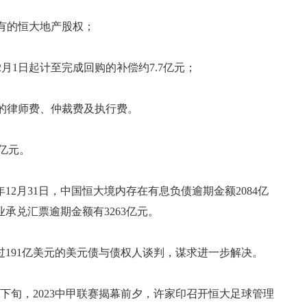
持有的恒大地产股权；
2月1日起计至完成回购的补偿约7.7亿元；
万元的律师费、仲裁费及执行费。
1亿元。
12月31日，中国恒大境内存在有息负债逾期金额2084亿
业承兑汇票逾期金额有3263亿元。
191亿美元的美元债与债权人谈判，谋求进一步解决。
下旬，2023中甲联赛揭幕前夕，许家印召开恒大足球管理