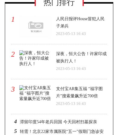
热门排行
1
人民日报评House冒犯人民
子弟兵
2023-05-13 16:43
2
深夜，恒大公告！许家印成
被执行人！
2023-05-13 16:43
3
支付宝AR集五福 “福字图
片”搜索量飙升近700倍
2023-05-13 16:43
4
滞留印度54年老兵回国 今天回村扫墓探亲
5
转需！北京22家市属医院“五一”假期门急诊安