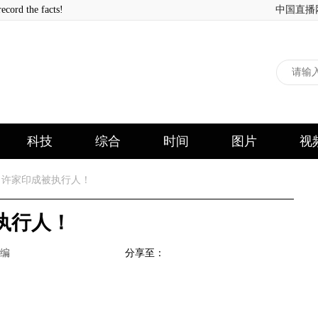
 the facts!
中国直播
科技
综合
时间
图片
视
许家印成被执行人！
执行人！
编
分享至：