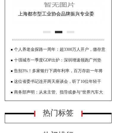
安徽宿州蒿沟镇政府通报：一名女演
员表演空中节目时意外坠亡
个人养老金探路一周年：超3300万人开户，缴存意
愿待激活
十强城市一季度GDP出炉：深圳增速领跑广州垫
底，成都超苏州
告别3%！多家银行下调年利率，百万存款一年将
少3000元利息
这位省委书记连开两天座谈会，听了10位年轻干
部、10位女干部代表的意见
商务部声明：从未主管、指导或参与“世界汽车大
会”
热门标签