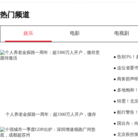
热门频道
娱乐
电影
电视剧
告别3%！
将少3000元
这位省委书
部、10位女
商务部声
大会”
多地饱和！
序竞争仍是
转需！北京
公布
航行警告
个人养老金探路一周年：超3300万人开户，缴存
意愿待激活
国台办：
表达深切哀
北京疾控