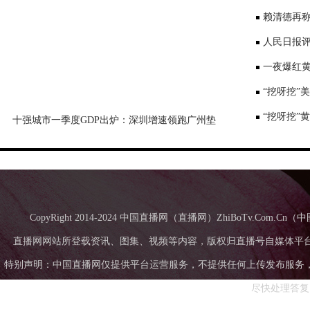
景要戴口罩
赖清德再称
国台办回应
人民日报评
一夜爆红黄
师：或涉嫌
“挖呀挖”
“挖呀挖”
十强城市一季度GDP出炉：深圳增速领跑广州垫
底，成都超苏州
CopyRight 2014-2024 中国直播网（直播网）ZhiBoTv.Com
直播网网站所登载资讯、图集、视频等内容，版权归直播号自媒体平
特别声明：中国直播网仅提供平台运营服务，不提供任何上传发布服务，中国直
尽快处理答复