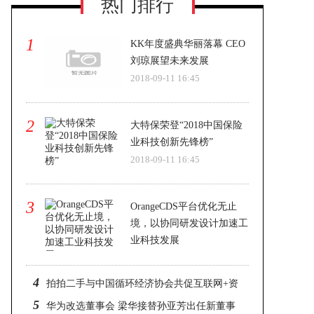
热门排行
1
KK年度盛典华丽落幕 CEO
刘琼展望未来发展
2018-09-11 16:45
2
大特保荣登“2018中国保险
业科技创新先锋榜”
2018-09-11 16:45
3
OrangeCDS平台优化无止
境，以协同研发设计加速工
业科技发展
2018-09-11 16:45
4
拍拍二手与中国循环经济协会共促互联网+资
5
源循环利用
华为改选董事会 梁华接替孙亚芳出任新董事