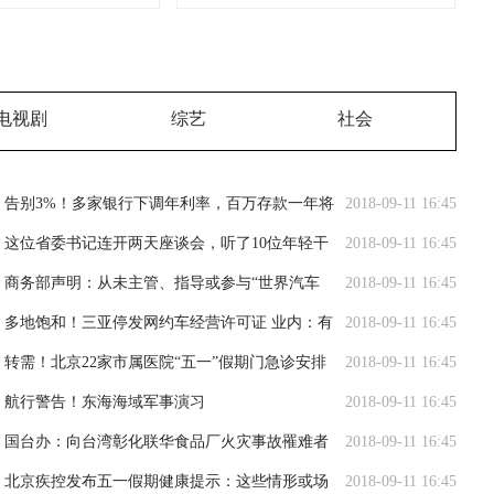
电视剧
综艺
社会
告别3%！多家银行下调年利率，百万存款一年将
2018-09-11 16:45
少3000元利息
这位省委书记连开两天座谈会，听了10位年轻干
2018-09-11 16:45
部、10位女干部代表的意见
商务部声明：从未主管、指导或参与“世界汽车
2018-09-11 16:45
大会”
多地饱和！三亚停发网约车经营许可证 业内：有
2018-09-11 16:45
序竞争仍是市场主体
转需！北京22家市属医院“五一”假期门急诊安排
2018-09-11 16:45
公布
航行警告！东海海域军事演习
2018-09-11 16:45
国台办：向台湾彰化联华食品厂火灾事故罹难者
2018-09-11 16:45
表达深切哀悼
北京疾控发布五一假期健康提示：这些情形或场
2018-09-11 16:45