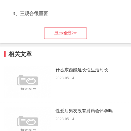
3、三观合很重要
和女生谈恋爱，三观是否合适很重要，而颜值只是参考
显示全部
项，如果你和她三观不合，那么你们在一起就会很累，恋爱
也不会愉悦。谈恋爱的目的说到底就是找一个三观合，看得
过眼的人好好的生活。
相关文章
4、不要提前任
什么东西能延长性生活时长
2023-05-14
你和一个女生谈恋爱，就要把前任渐渐忘掉，不要在现
任面前提起前任。分手要分的干净，不要和前任再有任何的
瓜葛，如果你的现任知道你和前任还有联系，或者吵架说教
的时候总是提前任，相信我现任也会很快变成前任的。总之
性爱后男友没有射精会怀孕吗
一句话，前任是过去式，现任是现在式和将来式，前任再好
2023-05-14
也是前任。