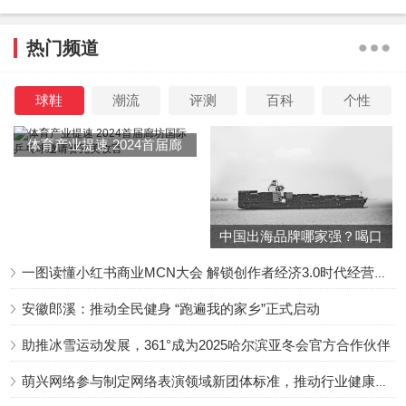
热门频道
球鞋
潮流
评测
百科
个性
体育产业提速 2024首届廊
坊国际乒乓球邀请赛完美收
官
中国出海品牌哪家强？喝口
冬季的鸡汤告诉你……
一图读懂小红书商业MCN大会 解锁创作者经济3.0时代经营新增量
安徽郎溪：推动全民健身 “跑遍我的家乡”正式启动
助推冰雪运动发展，361°成为2025哈尔滨亚冬会官方合作伙伴
萌兴网络参与制定网络表演领域新团体标准，推动行业健康发展