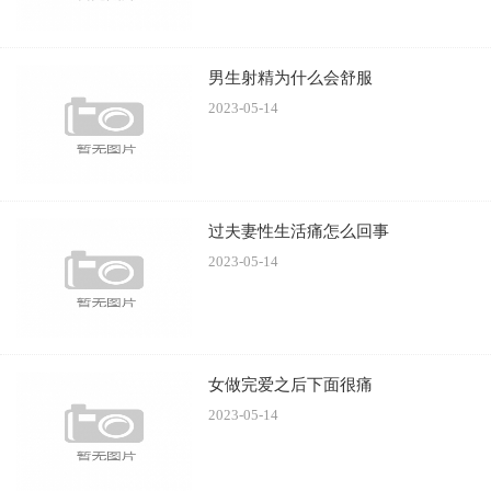
男生射精为什么会舒服
5、女生也要面子
2023-05-14
男生在谈恋爱的时候要记住，不仅是男人好面子，女人
同样也是要面子的，在外人面前不管你觉得女生多胡搅蛮
缠，都不要当着外人的面大声的呵斥她，这种事情发生的多
了，女生也是会转头就走的。
过夫妻性生活痛怎么回事
2023-05-14
6、经常秀秀恩爱
很多男生会觉得经常秀恩爱不好，但其实不管你喜欢与
否，女生多少还是希望你在朋友圈中秀秀恩爱的，经常秀恩
女做完爱之后下面很痛
爱可以让别人知道你是名草有主，会让女人放心，另外朋友
2023-05-14
聚会的时候，也可以多带女朋友去参加。