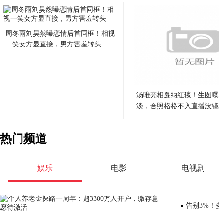
周冬雨刘昊然曝恋情后首同框！相视
一笑女方显直接，男方害羞转头
汤唯亮相戛纳红毯！生图曝
淡，合照格格不入直播没镜
热门频道
娱乐
电影
电视剧
告别3%！