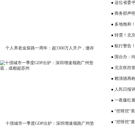
将少3000元
这位省委书
部、10位女
商务部声
大会”
多地饱和！
序竞争仍是
转需！北京
公布
航行警告
个人养老金探路一周年：超3300万人开户，缴存
意愿待激活
国台办：
表达深切哀
北京疾控
景要戴口罩
赖清德再称
国台办回应
人民日报评
一夜爆红黄
师：或涉嫌
“挖呀挖”
“挖呀挖”
十强城市一季度GDP出炉：深圳增速领跑广州垫
底，成都超苏州