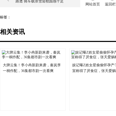
路透 骑车载张雪迎校园感十足
网站首页
返回栏
标签：
相关资讯
大牌云集！李小冉新剧来袭，秦岚李
娱记曝Z姓女星偷偷怀孕产
一桐作配，36集都市剧一次看爽
宣称得了厌食症，张天爱躺