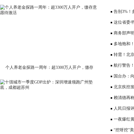
告别3%！
少3000元利
这位省委书
部、10位女
商务部声
会”
多地饱和！
序竞争仍是
转需！北京
公布
航行警告
个人养老金探路一周年：超3300万人开户，缴存
意愿待激活
国台办：
表达深切哀
北京疾控
景要戴口罩
赖清德再称
国台办回应
人民日报评
一夜爆红黄
师：或涉嫌
“挖呀挖”