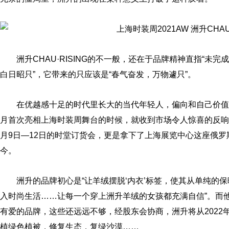
洲升CHAU·RISING的不一般，还在于品牌精神直指“未
白日昭只”，它带来的只应该是“春气奋发，万物遽只”。
在优越感十足的时代里长大的当代年轻人，偏向和自己价值观一致
月首次亮相上海时装周舞台的时候，就收到市场令人惊喜的反响
月9日—12日的时堂订货会，更是拿下了上海展览中心这座俄
今。
洲升的品牌初心是“让羊绒摆脱‘内衣’标签，使其从单纯的
入时尚生活……让每一个穿上洲升羊绒的女孩都充满自信”。而
有爱的品牌，这些还远远不够，经股东会协商，洲升将从202
植绿色植被，修复生态，复绿沙漠……