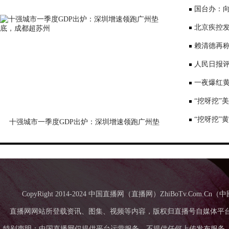
意愿待激活
国台办：
表达深切哀
北京疾控
景要戴口罩
赖清德再称
国台办回应
人民日报评
一夜爆红黄
师：或涉嫌
“挖呀挖”
“挖呀挖”
十强城市一季度GDP出炉：深圳增速领跑广州垫
底，成都超苏州
CopyRight 2014-2024 中国直播网（直播网）ZhiBoTv.Com
直播网网站所登载资讯、图集、视频等内容，版权归直播号自媒体平
特别声明：中国直播网仅提供平台运营服务，不提供任何上传发布服务，中国直