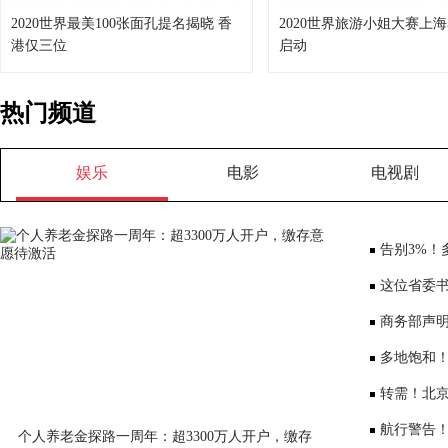
2020世界最美100张面孔提名揭晓 香
2020世界旅游小姐大赛上
港仅三位
启动
热门频道
娱乐
电影
电视剧
告别3%！
将少3000元
这位省委书
部、10位女
商务部声
大会”
多地饱和！
序竞争仍是
转需！北京
公布
航行警告
个人养老金探路一周年：超3300万人开户，缴存