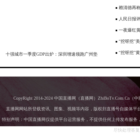
景要戴口罩
赖清德再称
国台办回应
人民日报评
一夜爆红黄
师：或涉嫌
“挖呀挖”
“挖呀挖”
十强城市一季度GDP出炉：深圳增速领跑广州垫
底，成都超苏州
CopyRight 2014-2024 中国直播网（直播网）ZhiBoTv.Com
直播网网站所登载资讯、图集、视频等内容，版权归直播号自媒体平
特别声明：中国直播网仅提供平台运营服务，不提供任何上传发布服务，中国直
尽快处理答复