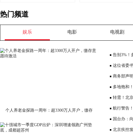
热门频道
娱乐
电影
电视剧
告别3%！
将少3000元
这位省委书
部、10位女
商务部声
大会”
多地饱和！
序竞争仍是
转需！北京
公布
航行警告
个人养老金探路一周年：超3300万人开户，缴存
意愿待激活
国台办：
表达深切哀
北京疾控