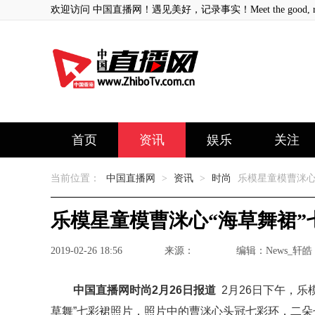
欢迎访问 中国直播网！遇见美好，记录事实！Meet the good, record
首页
资讯
娱乐
关注
当前位置：
中国直播网
>
资讯
>
时尚
乐模星童模曹洣心
乐模星童模曹洣心“海草舞裙”
2019-02-26 18:56
来源：
编辑：News_轩皓
中国直播网时尚2月26日报道
2月26日下午，乐
草舞”七彩裙照片，照片中的曹洣心头冠七彩环，二朵