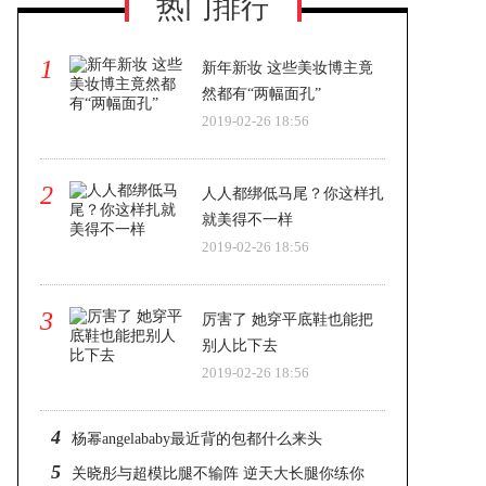
热门排行
1
新年新妆 这些美妆博主竟
然都有“两幅面孔”
2019-02-26 18:56
2
人人都绑低马尾？你这样扎
就美得不一样
2019-02-26 18:56
3
厉害了 她穿平底鞋也能把
别人比下去
2019-02-26 18:56
4
杨幂angelababy最近背的包都什么来头
5
关晓彤与超模比腿不输阵 逆天大长腿你练你