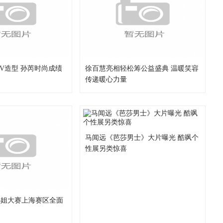
MV造型 孙芮时尚成绩
徐百慧亮相轻松筹公益盛典 温暖笑容
传递暖心力量
马闻远《芭莎男士》大片曝光 酷飒个
性展另类惊喜
游小姐大赛上海赛区全面