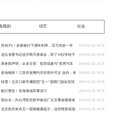
电视剧
综艺
社会
告别3%！多家银行下调年利率，百万存款一年
2019-02-26 18:56
将少3000元利息
这位省委书记连开两天座谈会，听了10位年轻干
2019-02-26 18:56
部、10位女干部代表的意见
商务部声明：从未主管、指导或参与“世界汽车
2019-02-26 18:56
大会”
多地饱和！三亚停发网约车经营许可证 业内：有
2019-02-26 18:56
序竞争仍是市场主体
转需！北京22家市属医院“五一”假期门急诊安排
2019-02-26 18:56
公布
航行警告！东海海域军事演习
2019-02-26 18:56
国台办：向台湾彰化联华食品厂火灾事故罹难者
2019-02-26 18:56
表达深切哀悼
北京疾控发布五一假期健康提示：这些情形或场
2019-02-26 18:56