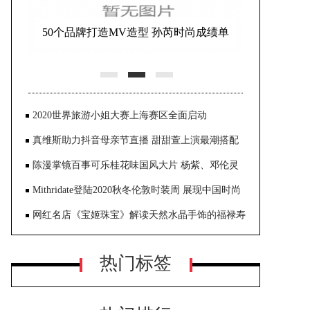
徐百慧亮相轻松筹公益盛典 温暖笑容
传递暖心力量
2020世界旅游小姐大赛上海赛区全面启动
真维斯助力抖音母亲节直播 甜甜萱上演最潮搭配
陈漫掌镜百事可乐桂花味国风大片 杨紫、邓伦灵
气出演大胆创新
Mithridate登陆2020秋冬伦敦时装周 展现中国时尚
设计软实力
网红名店《宝姬珠宝》解读天然水晶手饰的福禄寿
热门标签