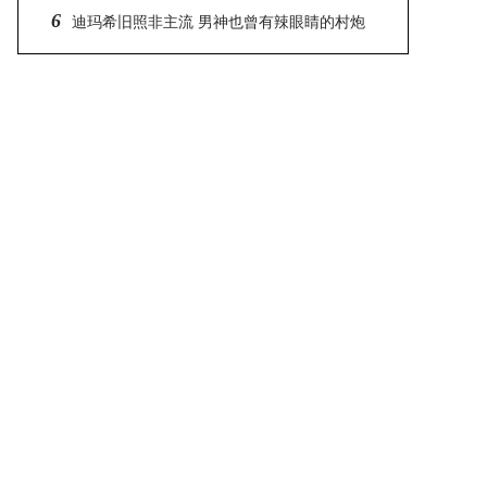
6
也有
迪玛希旧照非主流 男神也曾有辣眼睛的村炮
造型