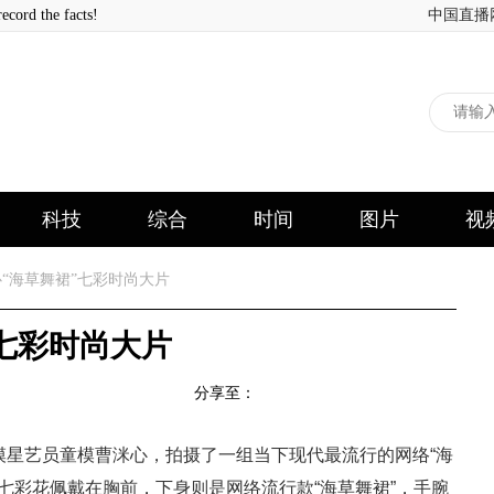
 the facts!
中国直播
科技
综合
时间
图片
视
“海草舞裙”七彩时尚大片
七彩时尚大片
分享至：
模星艺员童模曹洣心，拍摄了一组当下现代最流行的网络“海
七彩花佩戴在胸前，下身则是网络流行款“海草舞裙”，手腕