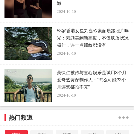
嫩
2024-10-10
58岁香港女星刘嘉玲素颜晨跑照片曝
光：素颜美到新高度，不仅肤质状况
极佳，连一点细纹都没有
2024-10-10
吴慷仁被传与壹心娱乐是试用3个月
爱奇艺资深制作人：“怎么可能?3个
月连戏都拍不完”
2024-10-10
热门频道