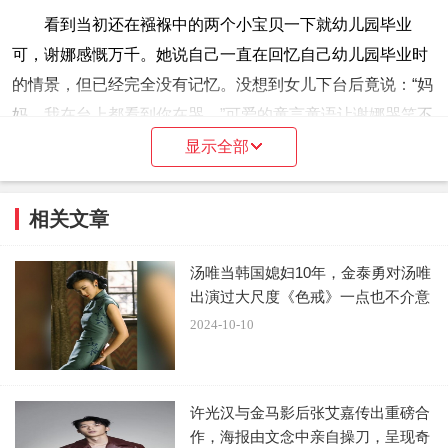
看到当初还在襁褓中的两个小宝贝一下就幼儿园毕业
可，谢娜感慨万千。她说自己一直在回忆自己幼儿园毕业时
的情景，但已经完全没有记忆。没想到女儿下台后竟说：“妈
妈，我在台上都看到你在哭。”可爱的童言童语让谢娜哭笑不
得。
显示全部
此前，谢娜也在微博发文，表示“跳跳俏俏马上要幼儿园
相关文章
毕业了，我很珍惜每一次接她们放学的时间”。她分享了最近
看到的让她很有感触的一段话：“对于孩子:1岁—6岁家是全
汤唯当韩国媳妇10年，金泰勇对汤唯
部，7岁—13岁家是晚上，14岁—16岁家是周末，17岁—21
出演过大尺度《色戒》一点也不介意
岁家是寒暑假，21岁以后家是过年。”引起不同年龄段孩子的
2024-10-10
家长网友深深共鸣。
今年43岁的谢娜，曾因患有卵巢囊肿，必须切除一边的
许光汉与金马影后张艾嘉传出重磅合
输卵管，多年后终于怀孕成功，2018年2月生下双胞胎女
作，海报由文念中亲自操刀，呈现奇