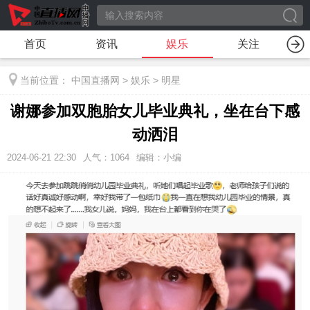
首页
资讯
娱乐
关注
当前位置：
中国直播网
>
娱乐
>
明星
谢娜参加双胞胎女儿毕业典礼，坐在台下感
动洒泪
2024-06-21 22:30
人气：
1064
编辑：小编