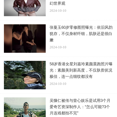
儿“跳跳”和“俏俏”，怀孕过程相当艰辛。
幻世界观
2024-10-10
谢娜与张杰常在微博分享女儿们的近况，用文字记录和
孩子们的相处日常，有时还会晒出一家子的合照，但他们对
张曼玉60岁零修图照曝光：依旧风韵
孩子保护有加，从不让露出孩子们正脸。夫妻俩常被媒体拍
犹存，不仅身材纤细，肌肤还是很白
到一同去幼儿园接女儿们放学，画面十分温馨。
嫩
2024-10-10
此次谢娜分享参加双胞胎女儿毕业典礼的感想之前，就
有网友晒出了谢娜和张杰在现场的照片。原来不仅谢娜参加
58岁香港女星刘嘉玲素颜晨跑照片曝
了女儿的毕业典礼，张杰也一同去了，夫妻俩一同到幼儿园
光：素颜美到新高度，不仅肤质状况
见证女儿们的重要时刻。从网友晒出的照片可见，张杰和谢
极佳，连一点细纹都没有
娜都戴着帽子，夫妻俩看到孩子们在舞台上表演，都伸出手
2024-10-10
比爱心。
吴慷仁被传与壹心娱乐是试用3个月
谢娜主持综艺节目《快乐大本营》逾20年，是首位微博
爱奇艺资深制作人：“怎么可能?3个
粉丝数破亿的明星。其嘻嘻哈哈和古灵精怪的主持风格，既
月连戏都拍不完”