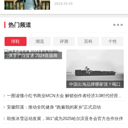
引起许多争议，也给观众带来许多快乐。期间，谢娜经历了
2024-10-10
怀孕生产后回归，不料复工才一个月，官方对娱乐圈展开了
大规模的所谓“清朗行动”，当时收视率最高的几家卫视台的
热门频道
节目被官方批评存在“过度娱乐化”，被要求“政治家办台”。
球鞋
潮流
评测
百科
个性
2021年，《快乐大本营》被电视台以“升级改版、更新
换代”为由暂停播出，如今成为永别。而曾经的“快乐家族”成
体育产业提速 2024首届廊
员早已各奔东西，有的跳槽，有的退圈。
坊国际乒乓球邀请赛完美收
官
中国出海品牌哪家强？喝口
冬季的鸡汤告诉你……
一图读懂小红书商业MCN大会 解锁创作者经济3.0时代经营新增量
安徽郎溪：推动全民健身 “跑遍我的家乡”正式启动
助推冰雪运动发展，361°成为2025哈尔滨亚冬会官方合作伙伴