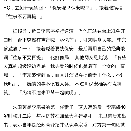
EQ，立刻开玩笑回：「保安呢？保安呢？」，接着继续唱：
「往事不要再提...」
据报导，近日李宗盛举行巡演，当他正站在台上准备开
口时，台下突然有声音喊「林忆莲」，引来哄堂大笑。 李宗
盛尴尬了一下，接着喊着要找保安，最后再用自己的经典歌
词「往事不要再提」，化解僵局。 其他网友见此说：「有些
人真的超级没边界感，我去看的时候也是后面一个女的一直
喊」、「李宗盛情商高，而且开演唱会提前妻干什么，不讨
厌吗」、「感情的事不该被人笑。 不过叫保安确实有点搞
笑」、「为啥不连朱卫茵一起喊呢」。
朱卫茵是李宗盛的第一任妻子，两人离婚后，李宗盛40
岁时梅开二度，与林忆莲在加拿大举行婚礼。 朱卫茵后来出
书，表示当年是经苏芮介绍才认识李宗盛，对方第一句话就