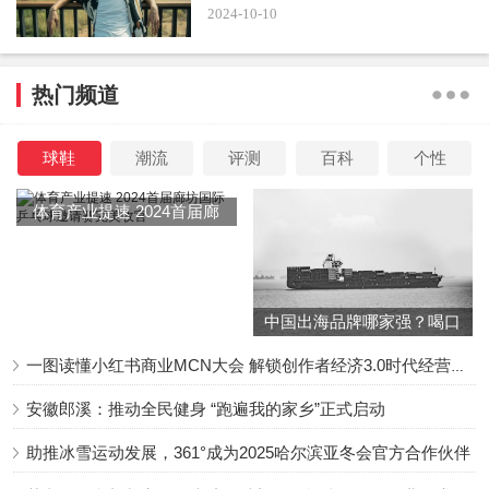
2024-10-10
热门频道
球鞋
潮流
评测
百科
个性
体育产业提速 2024首届廊
坊国际乒乓球邀请赛完美收
官
中国出海品牌哪家强？喝口
冬季的鸡汤告诉你……
一图读懂小红书商业MCN大会 解锁创作者经济3.0时代经营新增量
安徽郎溪：推动全民健身 “跑遍我的家乡”正式启动
助推冰雪运动发展，361°成为2025哈尔滨亚冬会官方合作伙伴