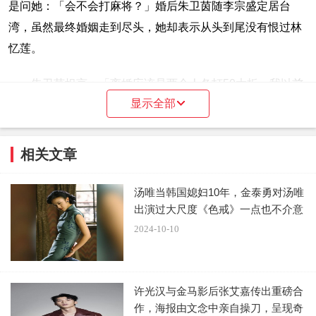
是问她：「会不会打麻将？」婚后朱卫茵随李宗盛定居台
湾，虽然最终婚姻走到尽头，她却表示从头到尾没有恨过林
忆莲。
朱卫茵坦言：「离婚应该是两个人各打50大板，我以前
显示全部
真的不是成熟的老婆」。 后来李宗盛与林忆莲也在2004年离
婚，朱卫茵跟李宗盛没交恶，还打电话慰问，李宗盛也曾说
和两人前妻都是好聚好散，「离婚没带来遗憾，我反而感谢
相关文章
她们的出现，令我更成熟」。
汤唯当韩国媳妇10年，金泰勇对汤唯
出演过大尺度《色戒》一点也不介意
2024-10-10
许光汉与金马影后张艾嘉传出重磅合
作，海报由文念中亲自操刀，呈现奇