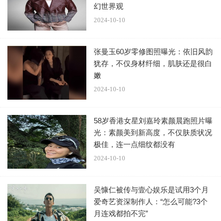
幻世界观
2024-10-10
张曼玉60岁零修图照曝光：依旧风韵
犹存，不仅身材纤细，肌肤还是很白
嫩
2024-10-10
58岁香港女星刘嘉玲素颜晨跑照片曝
光：素颜美到新高度，不仅肤质状况
极佳，连一点细纹都没有
2024-10-10
吴慷仁被传与壹心娱乐是试用3个月
爱奇艺资深制作人：“怎么可能?3个
月连戏都拍不完”