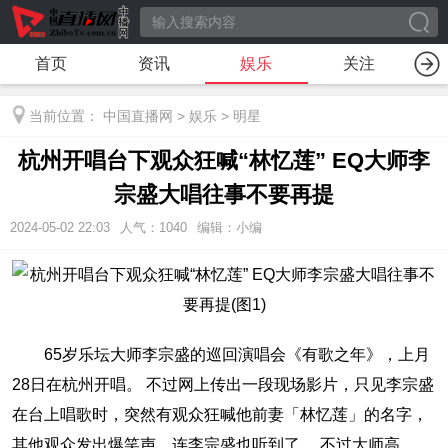
首页
资讯
娱乐
关注
当前位置：
中国直播网
>
娱乐
>
明星
杭州开唱台下观众狂喊“林忆莲” EQ大师李
宗盛大唱往事不要再提
2024-05-02 22:03
人气：
1040
编辑：小编
65岁乐坛大师李宗盛的巡回演唱会《有歌之年》，上月
28日在杭州开唱。 不过网上传出一段现场影片，只见李宗盛
在台上唱歌时，突然有观众狂喊他前妻「林忆莲」的名字，
其他观众发出爆笑声，连李宗盛也听到了。 不过大师高