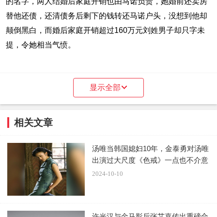
的名字，两人结婚后家庭开销也由马诺负责，她婚前还卖房
替他还债，还清债务后剩下的钱转还马诺户头，没想到他却
颠倒黑白，而婚后家庭开销超过160万元刘姓男子却只字未
提，令她相当气愤。
显示全部
相关文章
汤唯当韩国媳妇10年，金泰勇对汤唯
出演过大尺度《色戒》一点也不介意
2024-10-10
许光汉与金马影后张艾嘉传出重磅合