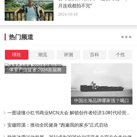
月连戏都拍不完”
2024-10-10
热门频道
球鞋
潮流
评测
百科
个性
体育产业提速 2024首届廊
坊国际乒乓球邀请赛完美收
官
中国出海品牌哪家强？喝口
冬季的鸡汤告诉你……
一图读懂小红书商业MCN大会 解锁创作者经济3.0时代经营新增量
安徽郎溪：推动全民健身 “跑遍我的家乡”正式启动