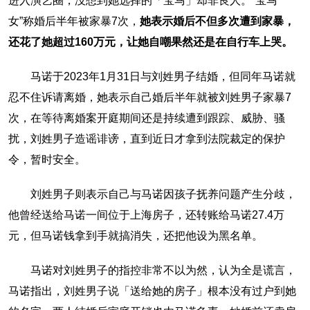
进入演艺圈，没想到她选择的「宝马」却非良人。“宝马
女”称婚后半年被家暴7次，
她表示婚后不但多次遭到家暴，
还花了她超过160万元，让她自嘲果然还是在自行车上哭。
马诺于2023年1月31日与刘姓男子结婚，但同年马诺就
忍不住诉请离婚，她表示自己婚后半年就被刘姓男子家暴7
次，在等待离婚案开庭期间还是持续遭到跟踪、威胁、骚
扰，刘姓男子造谣诽谤，直到近日才拿到法院裁定的保护
令，暂时安全。
刘姓男子则表示自己与马诺因孩子抚养问题产生分歧，
他曾经送给马诺一间位于上海房子，还转账给马诺27.4万
元，但马诺钱拿到手就搞消失，还把他设为黑名单。
马诺对刘姓男子的指控非常不以为然，认为全是谎言，
马诺指出，刘姓男子说「送给她的房子」根本没有过户到她