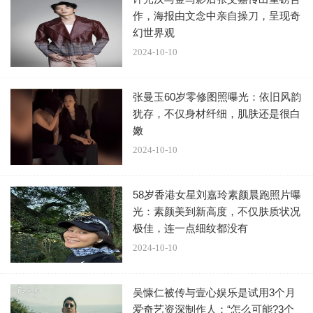
作，海报由文念中亲自操刀，呈现奇
幻世界观
2024-10-10
张曼玉60岁零修图照曝光：依旧风韵
犹存，不仅身材纤细，肌肤还是很白
嫩
2024-10-10
58岁香港女星刘嘉玲素颜晨跑照片曝
光：素颜美到新高度，不仅肤质状况
极佳，连一点细纹都没有
2024-10-10
吴慷仁被传与壹心娱乐是试用3个月
爱奇艺资深制作人：“怎么可能?3个