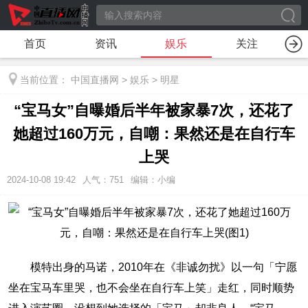
首页
资讯
娱乐
关注
当前位置：
中国直播网
>
娱乐
>
明星
“宝马女”自曝婚后半年被家暴7次，还花了
她超过160万元，自嘲：果然还是在自行车
上哭
2024-10-08 19:42
人气：
751
编辑：小编
模特出身的马诺，2010年在《非诚勿扰》以一句「宁愿
坐在宝马车里哭，也不会坐在自行车上笑」走红，同时顺势