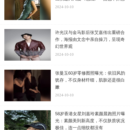
2024-10-10
许光汉与金马影后张艾嘉传出重磅合
作，海报由文念中亲自操刀，呈现奇
幻世界观
2024-10-10
张曼玉60岁零修图照曝光：依旧风韵
犹存，不仅身材纤细，肌肤还是很白
嫩
2024-10-10
58岁香港女星刘嘉玲素颜晨跑照片曝
光：素颜美到新高度，不仅肤质状况
极佳，连一点细纹都没有