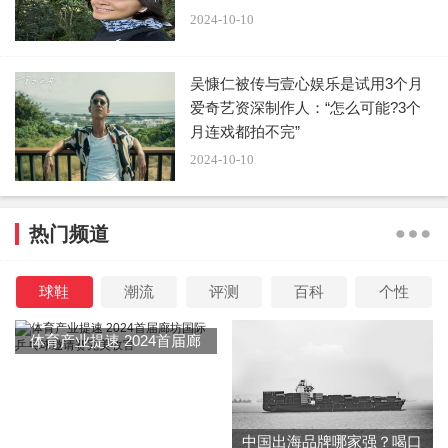
2024-10-10
吴慷仁被传与壹心娱乐是试用3个月
爱奇艺资深制作人：“怎么可能?3个
月连戏都拍不完”
2024-10-10
热门频道
球鞋
潮流
评测
百科
个性
体育产业提速 2024首届廊
坊国际乒乓球邀请赛完美收
官
中国出海品牌哪家强？喝口