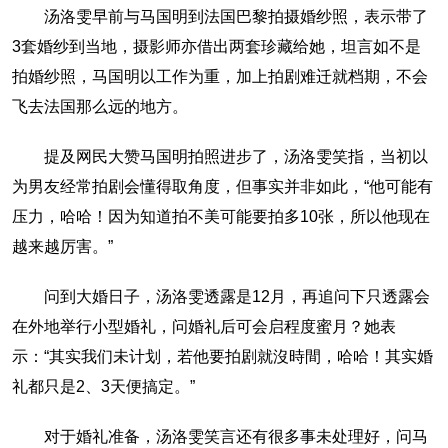
汤洛雯早前与马国明到法国巴黎拍摄婚纱照，表示带了
3套婚纱到当地，摄影师亦借出两套珍藏给她，坦言如不是
拍婚纱照，马国明以工作为重，加上拍剧难迁就档期，不会
飞去法国那么远的地方。
提及网民大赞马国明拍照进步了，汤洛雯笑指，当初以
为男友经常拍剧会懂得取角度，但事实并非如此，“他可能有
压力，哈哈！因为知道拍不美可能要拍多10张，所以他现在
越来越厉害。”
问到大婚日子，汤洛雯透露是12月，再追问下只透露会
在外地举行小型婚礼，问婚礼后可会启程度蜜月？她表
示：“其实我们未计划，若他要拍剧就沒時間，哈哈！其实婚
礼都只是2、3天便搞定。”
对于婚礼准备，汤洛雯笑言还有很多事未处理好，问马