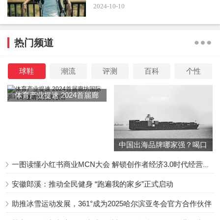
2024-10-10
热门频道
球鞋
潮流
评测
百科
个性
体育产业提速 2024首届廊
坊国际乒乓球邀请赛完美收
官
中国出海品牌哪家强？喝口
冬季的鸡汤告诉你……
一图读懂小红书商业MCN大会 解锁创作者经济3.0时代经营新增量
安徽郎溪：推动全民健身 “跑遍我的家乡”正式启动
助推冰雪运动发展，361°成为2025哈尔滨亚冬会官方合作伙伴