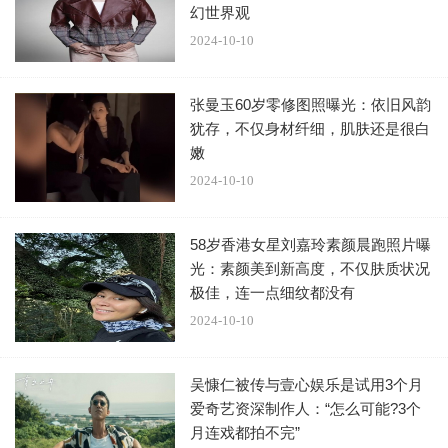
幻世界观
2024-10-10
张曼玉60岁零修图照曝光：依旧风韵
犹存，不仅身材纤细，肌肤还是很白
嫩
2024-10-10
58岁香港女星刘嘉玲素颜晨跑照片曝
光：素颜美到新高度，不仅肤质状况
极佳，连一点细纹都没有
2024-10-10
吴慷仁被传与壹心娱乐是试用3个月
爱奇艺资深制作人：“怎么可能?3个
月连戏都拍不完”