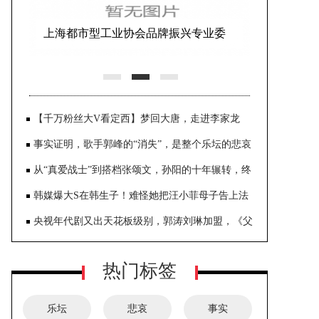
安徽宿州蒿沟镇政府通报：一名女演
员表演空中节目时意外坠亡
【千万粉丝大V看定西】梦回大唐，走进李家龙
宫！
事实证明，歌手郭峰的“消失”，是整个乐坛的悲哀
从“真爱战士”到搭档张颂文，孙阳的十年辗转，终
于在34岁出圈
韩媒爆大S在韩生子！难怪她把汪小菲母子告上法
庭，原来是缺钱了
央视年代剧又出天花板级别，郭涛刘琳加盟，《父
母爱情》请靠边站
热门标签
乐坛
悲哀
事实