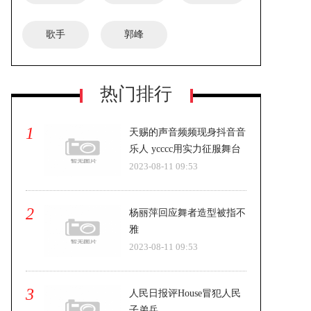
歌手
郭峰
热门排行
1
天赐的声音频频现身抖音音
乐人 ycccc用实力征服舞台
2023-08-11 09:53
2
杨丽萍回应舞者造型被指不
雅
2023-08-11 09:53
3
人民日报评House冒犯人民
子弟兵