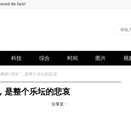
 the facts!
科技
综合
时间
图片
视
峰的“消失”，是整个乐坛的悲哀
，是整个乐坛的悲哀
分享至：