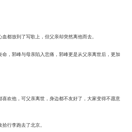
心血都放到了写歌上，但父亲却突然离他而去。
丧命，郭峰与母亲陷入悲痛，郭峰更是从父亲离世后，更加
都喜欢他，可父亲离世，身边都不友好了，大家变得不愿意
收拾行李跑去了北京。