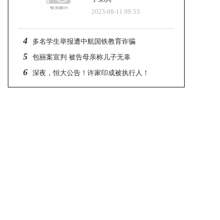
2023-08-11 09:53
4
多名学生举报遭中航国铁教育诈骗
5
包丽案宣判 被告母亲称儿子无辜
6
深夜，恒大公告！许家印成被执行人！