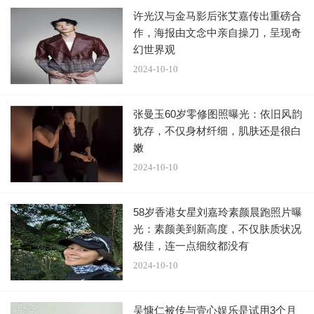
许光汉与金马影后张艾嘉传出重磅合
作，海报由文念中亲自操刀，呈现奇
幻世界观
2024-10-10
张曼玉60岁零修图照曝光：依旧风韵
犹存，不仅身材纤细，肌肤还是很白
嫩
2024-10-10
58岁香港女星刘嘉玲素颜晨跑照片曝
光：素颜美到新高度，不仅肤质状况
极佳，连一点细纹都没有
2024-10-10
吴慷仁被传与壹心娱乐是试用3个月