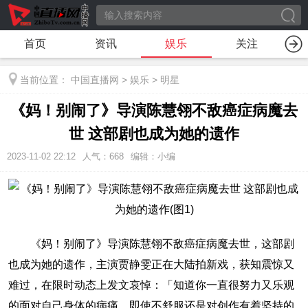
首页
资讯
娱乐
关注
当前位置：
中国直播网
>
娱乐
>
明星
《妈！别闹了》导演陈慧翎不敌癌症病魔去
世 这部剧也成为她的遗作
2023-11-02 22:12
人气：
668
编辑：小编
《妈！别闹了》导演陈慧翎不敌癌症病魔去世，这部剧
也成为她的遗作，主演贾静雯正在大陆拍新戏，获知震惊又
难过，在限时动态上发文哀悼：「知道你一直很努力又乐观
的面对自己身体的病痛... 即使不舒服还是对创作有着坚持的