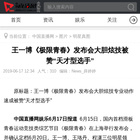
首页
资讯
娱乐
关注
当前位置：
中国直播网
>
图片
>
明星真图
王一博《极限青春》发布会大胆炫技被
赞“天才型选手”
2019-06-17 12:34
人气：
310
编辑：News_薛婷婷
原标题：王一博《极限青春》发布会大胆炫技专业动作
速成被赞“天才型选手”
中国直播网娱乐6月17日报道
6月15日，国内首档滑板
青春运动竞技类综艺节目《极限青春》在上海举行发布会，
并确认定档6月20日。王一博、王珞丹、程潇三位明星领