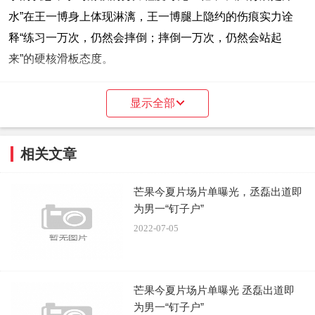
水”在王一博身上体现淋漓，王一博腿上隐约的伤痕实力诠
释“练习一万次，仍然会摔倒；摔倒一万次，仍然会站起
来”的硬核滑板态度。
在《极限青春》里，王一博将与其他明星领队和滑手一
显示全部
起以滑板为媒介表达自我用最爽快直接的方式，去实践、练
习、提升自我的能力，在“one more try”中越挫越勇，潇洒自
相关文章
如地游走在成功与失败之间，实现自我蜕变和成长。
芒果今夏片场片单曝光，丞磊出道即
6月20日起每周四锁定腾讯视频《极限青春》，与王一
为男一“钉子户”
博一起挑战极限燃酷青春！
2022-07-05
芒果今夏片场片单曝光 丞磊出道即
为男一“钉子户”