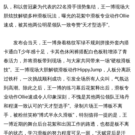
队，和以曾冠豪为代表的22名滑手强势集结，王一博现场大
胆炫技解锁多种滑板玩法，曝光的花絮中滑板专业动作Ollie
速成，被其他两位明星领队一致夸赞“天才型选手”。
发布会当天，王一博身着格纹军绿不规则拼接外套内搭
卡通白T少年感十足，卡其色休闲裤搭配白色板鞋增添了青
春活力，并将滑板带到现场，与大家共同带来一场“硬核滑板
技”。王一博现场大胆解锁滑板动作HippyJump，人板分离跃
过铁杆，一次挑战顺利成功，引发全场所有人尖叫，气氛达
到高潮。除此之后，王一博的练习幕后花絮释出后，滑板专
业动作Ollie速成令人印象深刻，不愧是其他两位领队王珞丹
和程潇一致认可的“天才型选手”。录制片场王一博板不离
手，被粉丝笑称“博式半永久滑板”，特别值得一提的是，王
一博近期的舞台后台花絮和出国工作的路透，也都是板不离
手的状态，学习滑板的努力程度可见一斑，“天赋背后是汗