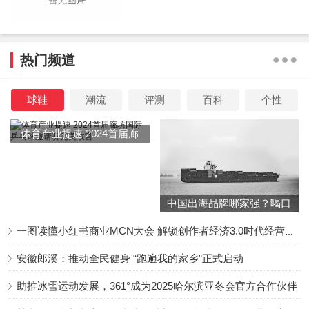
热门频道
球鞋
潮流
评测
百科
个性
体育产业提速 2024首届廊
坊国际乒乓球邀请赛完美收
官
中国出海品牌哪家强？喝口
冬季的鸡汤告诉你……
一图读懂小红书商业MCN大会 解锁创作者经济3.0时代经营新增量
安徽郎溪：推动全民健身 “跑遍我的家乡”正式启动
助推冰雪运动发展，361°成为2025哈尔滨亚冬会官方合作伙伴