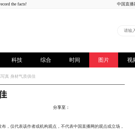
 the facts!
中国直播
科技
综合
时间
图片
视
写真 身材气质俱佳
佳
分享至：
发布，仅代表该作者或机构观点，不代表中国直播网的观点或立场，