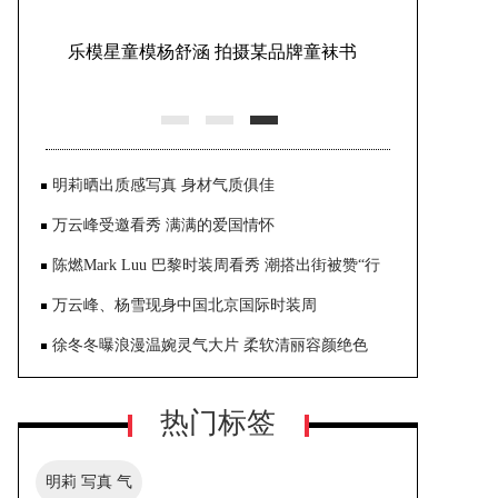
乐模星童模杨舒涵 拍摄某品牌童袜书
包照曝光
明莉晒出质感写真 身材气质俱佳
万云峰受邀看秀 满满的爱国情怀
陈燃Mark Luu 巴黎时装周看秀 潮搭出街被赞“行
走的衣架”
万云峰、杨雪现身中国北京国际时装周
徐冬冬曝浪漫温婉灵气大片 柔软清丽容颜绝色
热门标签
明莉 写真 气