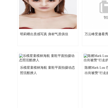
明莉晒出质感写真 身材气质俱佳
万云峰受邀看秀
乐模星童模林海航 童鞋平面拍摄动态
陈燃Mark Lu
照弦酷撩人
出街被赞“行走