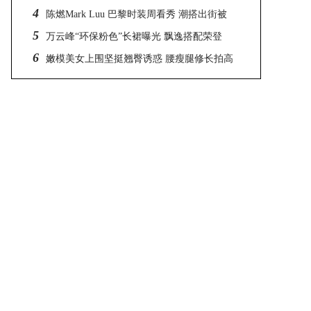
4
陈燃Mark Luu 巴黎时装周看秀 潮搭出街被
5
赞“行走的衣架”
万云峰“环保粉色”长裙曝光 飘逸搭配荣登
6
VOGUE
嫩模美女上围坚挺翘臀诱惑 腰瘦腿修长拍高
清时尚大片写真