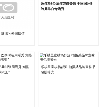
乐模星8位童模荣耀登陆 中国国际时
装周芈白专场秀
 满满的爱国情怀
u 巴黎时装周看秀 潮搭
乐模星童模杨舒涵 拍摄某品牌童袜书
的衣架”
包照曝光