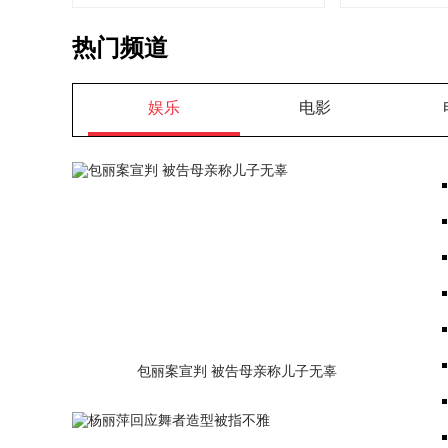
热门频道
娱乐
电影
包丽案宣判 被告母亲称儿子无辜