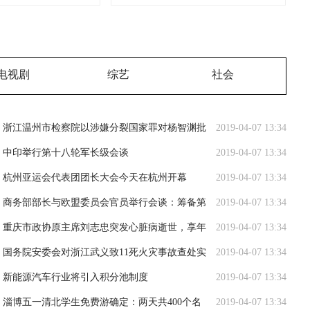
电视剧
综艺
社会
浙江温州市检察院以涉嫌分裂国家罪对杨智渊批
2019-04-07 13:34
准逮捕
中印举行第十八轮军长级会谈
2019-04-07 13:34
杭州亚运会代表团团长大会今天在杭州开幕
2019-04-07 13:34
商务部部长与欧盟委员会官员举行会谈：筹备第
2019-04-07 13:34
十次中欧经贸高层对话
重庆市政协原主席刘志忠突发心脏病逝世，享年
2019-04-07 13:34
81岁
国务院安委会对浙江武义致11死火灾事故查处实
2019-04-07 13:34
行挂牌督办
新能源汽车行业将引入积分池制度
2019-04-07 13:34
淄博五一清北学生免费游确定：两天共400个名
2019-04-07 13:34