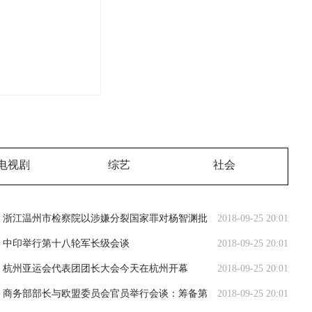
电视剧
综艺
社会
浙江温州市检察院以涉嫌分裂国家罪对杨智渊批
2018-09-25 20:01
准逮捕
中印举行第十八轮军长级会谈
2018-09-25 20:01
杭州亚运会代表团团长大会今天在杭州开幕
2018-09-25 20:01
商务部部长与欧盟委员会官员举行会谈：筹备第
2018-09-25 20:01