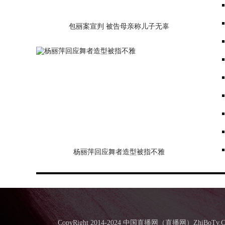
包丽案宣判 被告母亲称儿子无辜
杨丽萍回应舞者造型被指不雅
CopyRight 2014-2024 中国直播网（直播网）Zhi