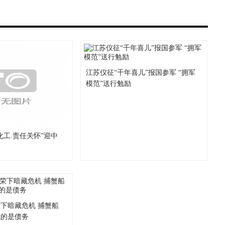
江苏仪征“千年喜儿”报国参军 “拥军
模范”送行勉励
化工.责任关怀”迎中
会
下暗藏危机 捕蟹船
我的是债务