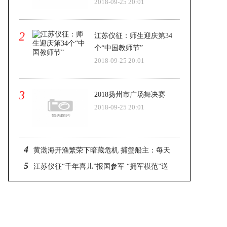
2018-09-25 20:01
2
江苏仪征：师生迎庆第34
个“中国教师节”
2018-09-25 20:01
3
2018扬州市广场舞决赛
2018-09-25 20:01
4
黄渤海开渔繁荣下暗藏危机 捕蟹船主：每天
5
叫醒我的是债务
江苏仪征“千年喜儿”报国参军 “拥军模范”送
行勉励