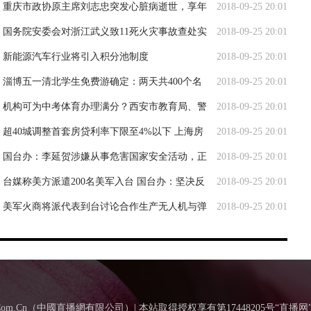
十次中欧经贸高层对话
重庆市政协原主席刘志忠突发心脏病逝世，享年
2018-09-25 20:01
81岁
国务院安委会对浙江武义致11死火灾事故查处实
2018-09-25 20:01
行挂牌督办
新能源汽车行业将引入积分池制度
2018-09-25 20:01
淄博五一清北学生免费游确定：两天共400个名
2018-09-25 20:01
额，往返车票自费
机构可为中考体育办理满分？西安市教育局、警
2018-09-25 20:01
方均已介入调查
超40城调整首套房贷利率下限至4%以下 上海房
2018-09-25 20:01
贷利率暂时没有调整安排
国台办：李延贺涉嫌从事危害国家安全活动，正
2018-09-25 20:01
接受国家安全机关调查
台媒称美方派遣200名美军入台 国台办：坚决反
2018-09-25 20:01
对毁台、害台行径
美军火商将派代表到台讨论合作生产无人机与弹
2018-09-25 20:01
药，国台办：坚决反对
BoTv.Com.Cn（中國直播網有限公司）| 本站取得授权享有第17448205号“直播网