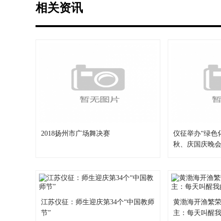
相关资讯
2018扬州市广场舞决赛
仪征举办“绿色
秋、庆国庆晚
江苏仪征：师生迎庆第34个“中国教师
黄渤海开渔繁荣
节”
主：每天叫醒