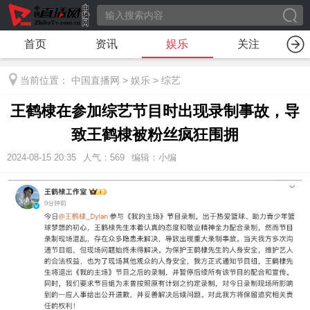
首页
资讯
娱乐
关注
当前位置：
中国直播网
>
娱乐
>
综艺
王鹤棣在参加综艺节目时出现录制事故，导
致王鹤棣被粉丝疯狂围拥
2024-08-15 20:35
人气：
569
编辑：小编