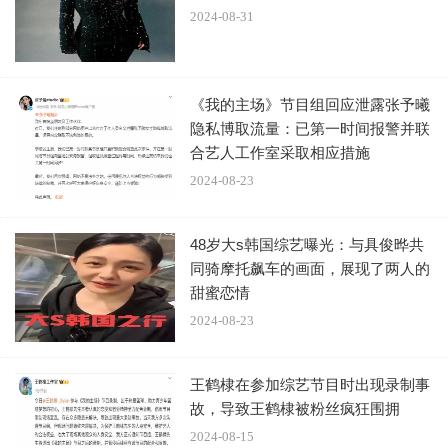
2024-08-31
《我的主场》节目组回应泄露张予曦
隐私博取流量：已第一时间报警并联
合艺人工作室采取相应措施
2024-08-23
事件发生后，节目组致歉：“因节目落地执行管控疏忽，
48岁大s韩国综艺曝光：与具俊晔共
出现现场流程执行不到位，录制场面混乱的情况，对此，我
同骑摩托飙车的画面，展现了两人的
们向王鹤棣先生和现场观众以及粉丝们深表歉意”，并表示后
甜蜜恋情
续也将全面梳理各项管理流程，完善录制流程与安全。
2024-08-23
王鹤棣在参加综艺节目时出现录制事
故，导致王鹤棣被粉丝疯狂围拥
2024-08-15