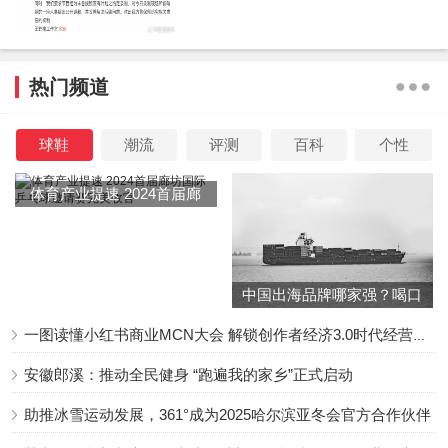
热门频道
球鞋
潮流
评测
百科
个性
体育产业提速 2024首届廊
坊国际乒乓球邀请赛完美收
官
中国出海品牌哪家强？喝口
冬季的鸡汤告诉你……
一图读懂小红书商业MCN大会 解锁创作者经济3.0时代经营新增量
安徽郎溪：推动全民健身 “跑遍我的家乡”正式启动
助推冰雪运动发展，361°成为2025哈尔滨亚冬会官方合作伙伴