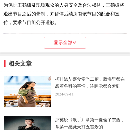
为保护王鹤棣及现场观众的人身安全及合法权益，王鹤棣将
退出节目之后的录制，并暂停后续所有该节目的配合和宣
传，要求节目组公开道歉。
显示全部
相关文章
柯佳嬿艾嘉食堂当二厨，脑海里都在
想着备料的事情，连睡觉都会梦到
2024-09-11
那英说《歌手》拿第一像偷了东西，
拿第一感觉天打五雷轰的