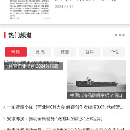
2024-08-15
热门频道
球鞋
潮流
评测
百科
个性
体育产业提速 2024首届廊
坊国际乒乓球邀请赛完美收
官
中国出海品牌哪家强？喝口
冬季的鸡汤告诉你……
一图读懂小红书商业MCN大会 解锁创作者经济3.0时代经营新增量
安徽郎溪：推动全民健身 “跑遍我的家乡”正式启动