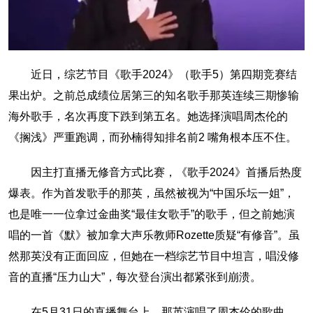
近日，综艺节目《歌手2024》（歌手5）第四期竞赛结
果出炉。之前总成绩位居第三的知名歌手那英连续三期惨输
海外歌手，名次再度下跌到第五名。她选择演唱周杰伦的
《搁浅》严重跑调，而孙楠得知排名前2 嘴角根本压不住。
因主打直播无修音方式比赛，《歌手2024》首播后热度
爆表。作为首发歌手的那英，虽然被视为“中国乐坛一姐”，
也是唯一一位拿过金曲奖“最佳女歌手”的歌手，但之前她演
唱的一首《默》被加拿大声乐教师Rozette质疑“有修音”。虽
然那英没有正面回应，但她在一档综艺节目中坦言，唱没修
音的直播“压力山大”，每次登台演出都紧张到崩溃。
在5月31日的直播舞台上，那英演唱了周杰伦的歌曲