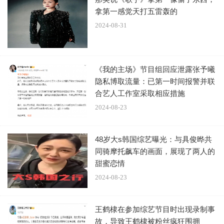
孙楠、加拿大歌手凡希亚（Faouzia）拿下，那英从上一期
拿第一感觉天打五雷轰的
的第三名跌至本期的第五名。
2024-08-31
网友大赞孙楠“五旬老头宝刀未老”，调侃“孙楠的《拯
救》真的拯救成功了”。但也有乐评人犀利点评，认为孙楠选
《我的主场》节目组回应泄露张予曦
歌保守。
隐私博取流量：已第一时间报警并联
合艺人工作室采取相应措施
孙楠得知排名前2 嘴角根本压不住。孙楠的出场，让节
2024-08-23
目收视迅速破亿，汇聚十大股东和十大流通股东的节目制作
方“芒果超媒”股价一度暴涨。
48岁大s韩国综艺曝光：与具俊晔共
同骑摩托飙车的画面，展现了两人的
甜蜜恋情
2024-08-23
王鹤棣在参加综艺节目时出现录制事
故，导致王鹤棣被粉丝疯狂围拥