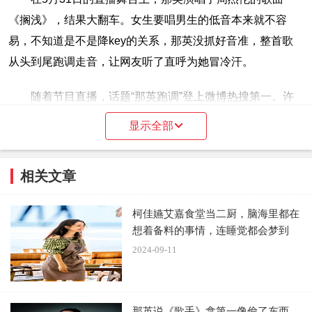
《搁浅》，结果大翻车。女生要唱男生的低音本来就不容
易，不知道是不是降key的关系，那英没抓好音准，整首歌
从头到尾跑调走音，让网友听了直呼为她冒冷汗。
随着节目直播，话题“那英跑调”登上微博热搜第一。许
多网友边看直播边发文“妈呀，都已经第四期了，应该没人听
显示全部
不出来那英跑调严重吧”、“天啊，这是华语天后”、“万万没想
到，那英唱《搁浅》搁浅了”、“那英没有选到适合自己的歌
相关文章
曲”；还有网友表示，那英在《歌手2024》的舞台上有点放
不开，每次都很紧张。
柯佳嬿艾嘉食堂当二厨，脑海里都在
想着备料的事情，连睡觉都会梦到
由于此前中国歌手轮番战败，海外歌手称霸《歌手》，
2024-09-11
节目找来实力派唱将孙楠救场，他上台演唱一首《拯救》。
经由现场500名观众和500名线上的云端国际听审投票，前三
名分别由美国歌手香缇·摩尔（Chante Moore）、中国歌手
那英说《歌手》拿第一像偷了东西，