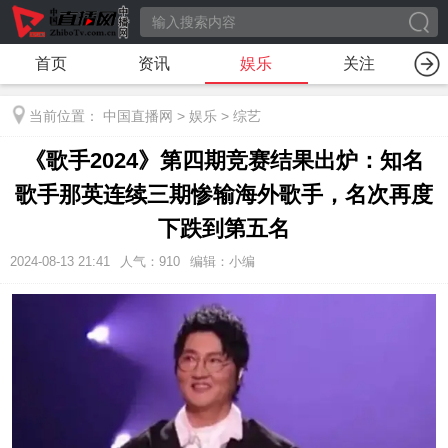
首页
资讯
娱乐
关注
当前位置：
中国直播网
>
娱乐
>
综艺
《歌手2024》第四期竞赛结果出炉：知名
歌手那英连续三期惨输海外歌手，名次再度
下跌到第五名
2024-08-13 21:41
人气：
910
编辑：小编