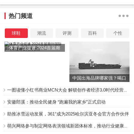
热门频道
球鞋
潮流
评测
百科
个性
体育产业提速 2024首届廊
坊国际乒乓球邀请赛完美收
官
中国出海品牌哪家强？喝口
冬季的鸡汤告诉你……
一图读懂小红书商业MCN大会 解锁创作者经济3.0时代经营新增量
安徽郎溪：推动全民健身 “跑遍我的家乡”正式启动
助推冰雪运动发展，361°成为2025哈尔滨亚冬会官方合作伙伴
萌兴网络参与制定网络表演领域新团体标准，推动行业健康发展