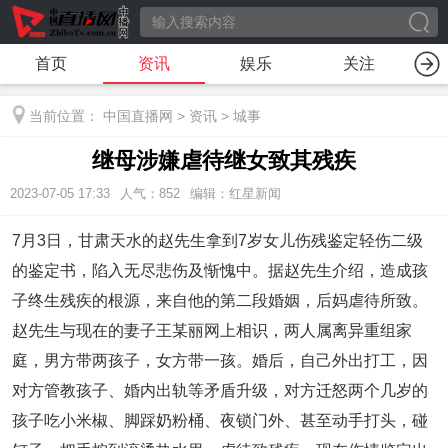
首页
资讯
娱乐
关注
当前位置：
中国直播网
>
资讯
>
城事
继母涉嫌虐待继女致其残疾
2023-07-05 17:33
人气：
852
编辑：红星新闻
7月3日，甘肃天水的赵先生拿到7岁女儿伤残鉴定轻伤二级
的鉴定书，陷入无尽悲伤及惭愧中。据赵先生介绍，造成孩
子终生残疾的根源，来自他的第二段婚姻，后妈虐待所致。
赵先生与现在的妻子王某丽网上相识，两人属离异重组家
庭，男方带两孩子，女方带一孩。婚后，自己外出打工，因
对方管教孩子、婚内出轨等矛盾升级，对方迁怒两个几岁的
孩子吃小米椒、脚踩奶粉桶、夜锁门外、甚至动手打头，碰