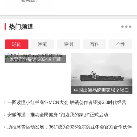
热门频道
球鞋
潮流
评测
百科
个性
体育产业提速 2024首届廊
坊国际乒乓球邀请赛完美收
官
中国出海品牌哪家强？喝口
冬季的鸡汤告诉你……
一图读懂小红书商业MCN大会 解锁创作者经济3.0时代经营新增量
安徽郎溪：推动全民健身 “跑遍我的家乡”正式启动
助推冰雪运动发展，361°成为2025哈尔滨亚冬会官方合作伙伴