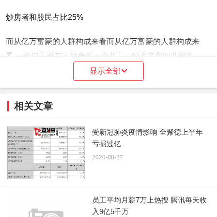
炒房者和
股民
占比25%
而从亿万富豪的人群构成来看而从亿万富豪的人群构成来
看， 他们主要有三种身份：企业主、炒房者和职业
股民
。
显示全部
企业主比例最高， 75% 的亿万富豪都是企业主 ；
炒房者 （主要指投资房地产，拥有数套房产的财富人士）次
相关文章
之，占比 15% ；
受新冠肺炎疫情影响 全聚德上半年
职业股民（从事股票、期货等金融投资的专业人士）占比
亏损过亿
10%。
2020-08-27
员工平均月薪7万上热搜 腾讯每天收
入9亿5千万