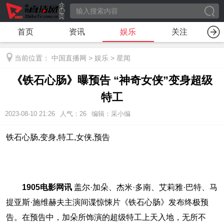
首页
资讯
娱乐
关注
当前位置：
中国直播网
>
娱乐
>
星闻
《铁石心肠》曝预告 “神奇女侠”变身超级
特工
2023-08-10 21:26
人气：
26
编辑：采小编
铁石心肠,变身,特工,女侠,预告
1905电影网讯
盖尔·加朵、杰米·多南、艾莉雅·巴特、马
提亚斯·施维赫夫主演间谍惊悚片《铁石心肠》发布终极预
告。在预告中，加朵所饰演的超级特工上天入地，无所不