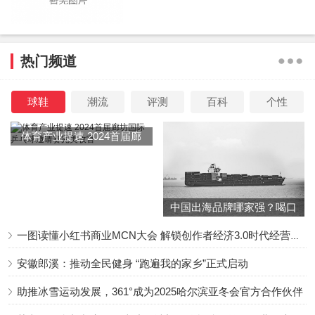
热门频道
球鞋
潮流
评测
百科
个性
体育产业提速 2024首届廊
坊国际乒乓球邀请赛完美收
官
中国出海品牌哪家强？喝口
冬季的鸡汤告诉你……
一图读懂小红书商业MCN大会 解锁创作者经济3.0时代经营新增量
安徽郎溪：推动全民健身 “跑遍我的家乡”正式启动
助推冰雪运动发展，361°成为2025哈尔滨亚冬会官方合作伙伴