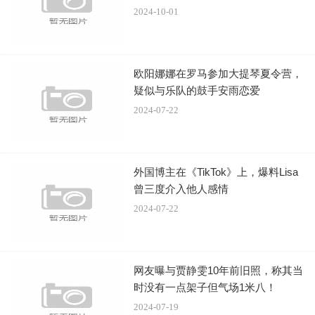
2024-10-01
原文链接：
《铁石心肠》曝预告 “神奇女侠”变身超级特工
欧阳娜娜在罗马参加大提琴夏令营，
疑似与乐队的鼓手安雨恋爱
2024-07-22
外国博主在《TikTok》上，爆料Lisa
曾三度介入他人感情
2024-07-22
网友曝与贾静雯10年前旧照，称其当
时没有一点架子但气场1米八！
2024-07-19