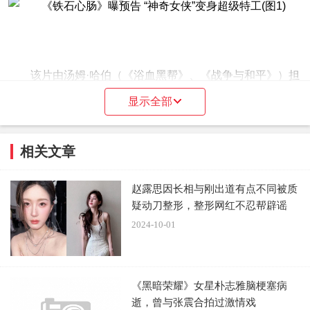
该片由汤姆·哈伯（《浴血黑帮》、《战争与和平》）担
任导演，艾莉森·施罗德（《隐藏人物》、《克里斯托弗·罗
显示全部
宾》）联合执笔剧本。据悉，加朵加盟影片，签订了一笔高
达8位数的合同。这意味着加朵的片酬已经达到了千万级
相关文章
别，也让她跻身如今收入最高的女演员的行列。盖尔·加朵是
目前好莱坞最炙手可热的女演员之一，“神奇女侠”令其名声
赵露思因长相与刚出道有点不同被质
大噪。目前，该片定档8月11日上线。
疑动刀整形，整形网红不忍帮辟谣
2024-10-01
本文来源系统网络数据抓取，如不想被抓取传播，请告知删
《黑暗荣耀》女星朴志雅脑梗塞病
除并停止抓取传播，谢谢
逝，曾与张震合拍过激情戏