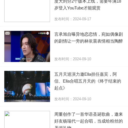
度大到分2个版本上线，需要年满18
岁登入YouTube才能观赏
发布时间：2024-09-17
言承旭自曝异地恋恋情，宛如偶像剧
的剧情让一旁的林依晨表情相当陶醉
发布时间：2024-09-10
五月天巡演力邀Ella担任嘉宾，阿
信、Ella合唱五月天的《终于结束的
起点》
发布时间：2024-09-10
周董创作了一首华语圣诞歌曲，邀来
好友杨瑞代一起合唱，当成给粉丝的
圣诞礼物