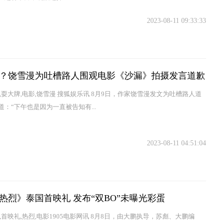
2023-08-11 09:33:33
？饶雪漫为吐槽路人围观电影《沙漏》拍摄发言道歉
人,耍大牌,电影,饶雪漫 搜狐娱乐讯 8月9日，作家饶雪漫发文为吐槽路人道
道：“下午也是因为一直被告知有...
2023-08-11 04:51:04
热烈》泰国首映礼 发布“双BO”未曝光彩蛋
,首映礼,热烈,电影1905电影网讯 8月8日，由大鹏执导，苏彪、大鹏编