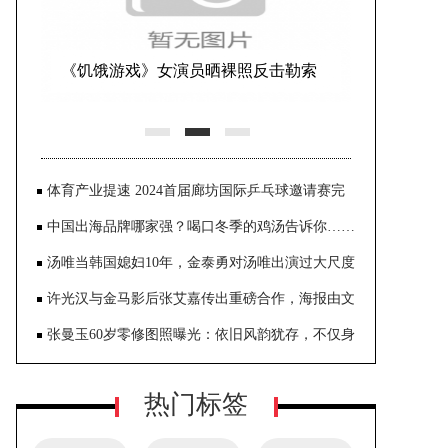
体育产业提速 2024首届廊坊国际乒乓球邀请赛完
美收官
中国出海品牌哪家强？喝口冬季的鸡汤告诉你……
汤唯当韩国媳妇10年，金泰勇对汤唯出演过大尺度
《色戒》一点也不介意
许光汉与金马影后张艾嘉传出重磅合作，海报由文
念中亲自操刀，呈现奇幻世界观
张曼玉60岁零修图照曝光：依旧风韵犹存，不仅身
材纤细，肌肤还是很白嫩
热门标签