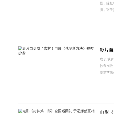
剧，陈祉
演，张子
影片自
成了,俄罗
抄袭指控，
要求苹果公
电影《