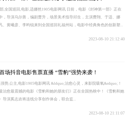
部,全国巡回,电影,适娜然1905电影网讯 日前，电影《封神第一部》正在
中，导演乌尔善，编剧曹升，场景美术指导邱生，主演费翔、于适、娜
凡、黄曦彦、李昀锐来到全国巡回礼福州站，电影中经典角色的创新塑...
2023-08-10 21:12:40
首场抖音电影售票直播 “雪豹”强势来袭！
,强势,公主,电影1905电影网讯 &ldquo;治愈心灵，来影院吸氧&rdquo;！
最治愈最震撼的电影《雪豹和她的朋友们》正在全国热映中！《雪豹和她
》导演奚志农将连线分享创作体会，联合监...
2023-08-10 21:11:07