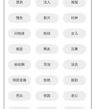
票房
没人
海报
预告
新片
封神
闪电侠
粉丝
女儿
都是
网友
豆瓣
粉丝网
导演
演员
明星直播
惊艳
新剧
芭比
韩国
老公