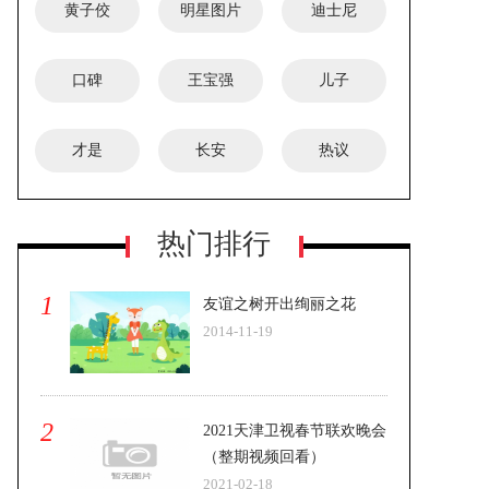
黄子佼
明星图片
迪士尼
口碑
王宝强
儿子
才是
长安
热议
热门排行
1
友谊之树开出绚丽之花
2014-11-19
2
2021天津卫视春节联欢晚会
（整期视频回看）
2021-02-18