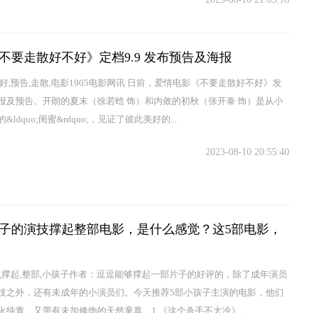
不要走散好不好》定档9.9 发布预告及海报
好,预告,走散,电影1905电影网讯 日前，爱情电影《不要走散好不好》发
报及预告。开朗的夏末（徐若晗 饰）和内敛的初秋（张开泰 饰）是从小
&ldquo;闺蜜&rdquo;，见证了彼此美好的...
2023-08-10 20:55:40
子的演技撑起整部电影，是什么感觉？这5部电影，
技,撑起,整部,小孩子作者：逗逗能够撑起一部片子的好评的，除了成年演员
技之外，还有未成年的小演员们。今天推荐5部小孩子主演的电影，他们
火纯青，又带有未加修饰的天然童真。1.《这个杀手不太冷》，...