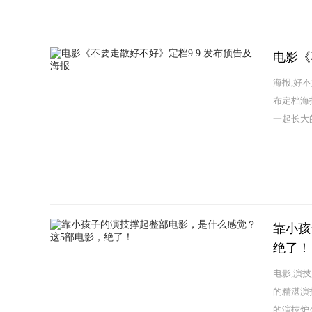
电影《
海报,好不
布定档海
一起长大的
靠小孩
绝了！
电影,演
的精湛演
的演技炉