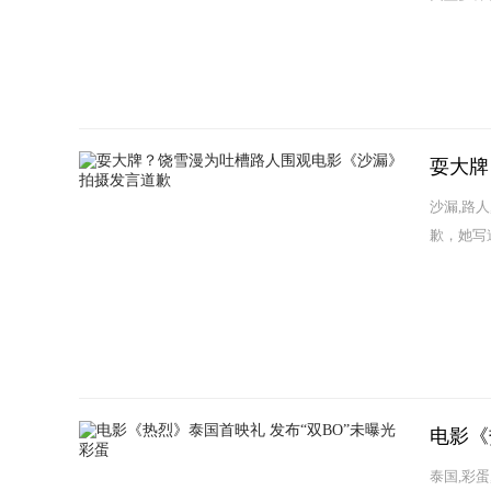
耍大牌
沙漏,路
歉，她写
电影《
泰国,彩蛋