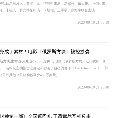
希担任总制片人，黄渤、王一博领衔主演，刘敏涛、岳云鹏、小沈阳主
贤、宋祖儿、蒋龙特别出演，卡斯柏、王霏霏、张海宇联合主演...
2023-08-10 21:30:19
身成了素材！电影《俄罗斯方块》被控抄袭
斯方块,素材,影片,电影1905电影网讯 电影《俄罗斯方块》近日收到一则
一名科技主编指责这部电影抄袭了自己的著作《The Tetris Effect》，并
司和其他公司赔偿他至少480万美元。...
2023-08-10 21:29:48
封神第一部》全国巡回礼 于适娜然互相反串