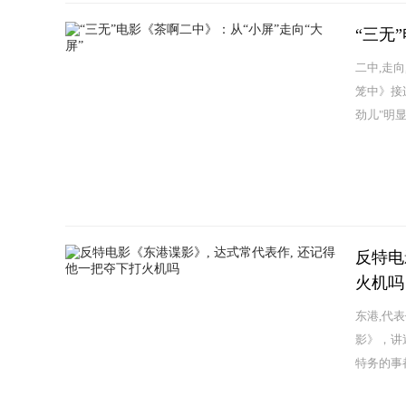
“三无
二中,走
笼中》接
劲儿"明
反特电
火机吗
东港,代
影》，讲
特务的事