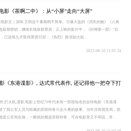
”电影《茶啊二中》：从“小屏”走向“大屏”
向,电影文｜深响 王萌这个暑期档不简单。引爆大盘的《消失的她》《八角
连延期密钥，继续长线收获票房；正上映的影片中，《封神第一部》"后
显，已连续九天取得票房日冠；《热烈》路演如火如...
2023-08-10 21:05:34
影《东港谍影》, 达式常代表作, 还记得他一把夺下打
表作,打火机,谍影,电影上世纪70年代末有一部很知名的反特电影《东港谍
述了我公安人员与暗藏的苏联特务斗志斗勇的故事。当年没有国安局，抓
都是公安局在做，一般抓的都是苏联特务，可在电影里又不明说，常...
2023-08-10 21:03:18