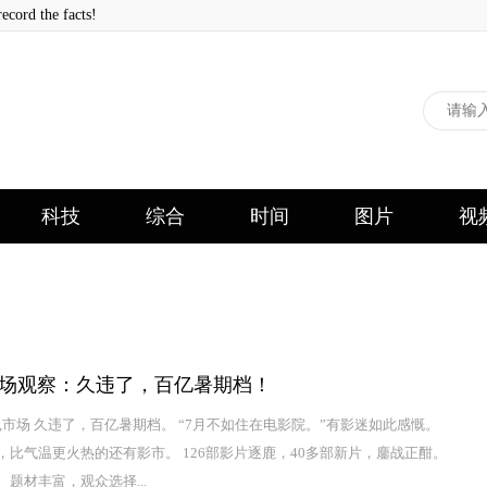
 the facts!
科技
综合
时间
图片
视
场观察：久违了，百亿暑期档！
影,市场 久违了，百亿暑期档。 “7月不如住在电影院。”有影迷如此感慨。
，比气温更火热的还有影市。 126部影片逐鹿，40多部新片，鏖战正酣。
、题材丰富，观众选择...