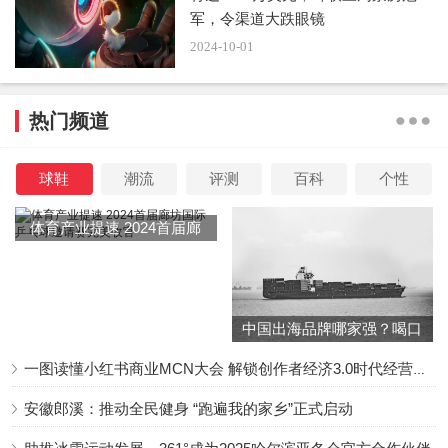
军，令渠道大跌眼镜
2024-10-01
热门频道
球鞋
潮流
评测
百科
个性
D-16的小胸襟无法承受大起大落的人生，笃信破灭后恨
体育产业提速 2024首届廊
意绵绵无绝期——有粉丝抱怨威震天反转力度太大，仇恨吞
坊国际乒乓球邀请赛完美收
噬心灵，亲。
官
中国出海品牌哪家强？喝口
冬季的鸡汤告诉你……
一图读懂小红书商业MCN大会 解锁创作者经济3.0时代经营新增量
安徽郎溪：推动全民健身 “跑遍我的家乡”正式启动