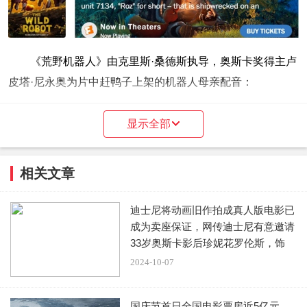
《荒野机器人》由克里斯·桑德斯执导，奥斯卡奖得主卢
皮塔·尼永奥为片中赶鸭子上架的机器人母亲配音：
显示全部
相关文章
迪士尼将动画旧作拍成真人版电影已
成为卖座保证，网传迪士尼有意邀请
33岁奥斯卡影后珍妮花罗伦斯，饰
演“
2024-10-07
国庆节首日全国电影票房近5亿元，