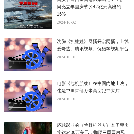
派拉蒙的《变形金刚：起源》上映两周滑落至第三，预
同比去年国庆节的4.3亿元高出约
16%
计第二周票房为930万美元。该片被誉为有史以来最佳汽车
2024-10-02
人影片，却始终与票房冠军无缘，令人扼腕叹息。
沈腾《抓娃娃》网播开启网播，上线
爱奇艺、腾讯视频、优酷等视频平台
2024-10-01
锤哥在片中演绎怀揣一颗大心脏的擎天柱，布莱恩·泰里
电影《危机航线》在中国内地上映，
这是中国首部万米高空犯罪大片
·亨利扮演小跟班D-16：
2024-10-01
环球影业的《荒野机器人》本周票房
将达3400万美元，蝉联三周票房冠