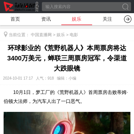
首页
资讯
娱乐
关注
当前位置：
中国直播网
>
娱乐
>
电影
环球影业的《荒野机器人》本周票房将达
3400万美元，蝉联三周票房冠军，令渠道
大跌眼镜
2024-10-01 17:17
人气：
918
编辑：小编
10月1日，梦工厂的《荒野机器人》首周票房击败蒂姆·
伯顿大法师，为汽车人出了一口恶气。