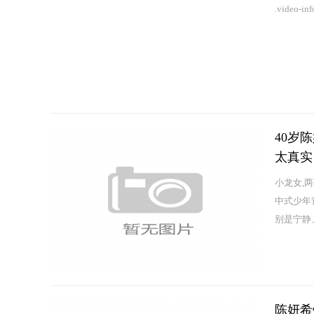
.video-inf
40岁
太真实
小龙女,
中式少年
别是宁静
陈妍希