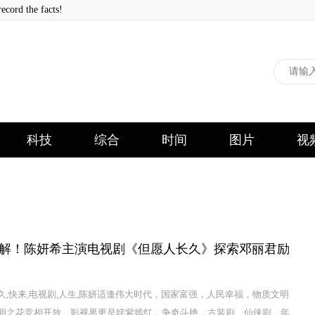
 the facts!
科技
综合
时间
图片
视
解！陈妍希主演电视剧《但愿人长久》探索邓丽君励
久,快来,电视剧,人生,陈妍适逢伟大时代，国家富强，人民幸福，物质文明
明之花竞相开放，影视界更是姹紫嫣红，争奇斗艳，古装剧、仙侠剧、年