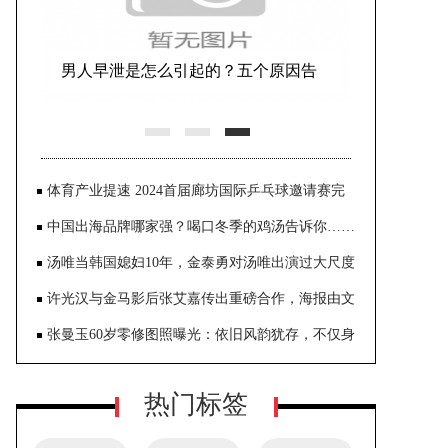
男人早泄是怎么引起的？五个原因告
诉你！
体育产业提速 2024首届廊坊国际乒乓球邀请赛完
美收官
中国出海品牌哪家强？喝口冬季的鸡汤告诉你……
汤唯当韩国媳妇10年，金泰勇对汤唯出演过大尺度
《色戒》一点也不介意
许光汉与金马影后张艾嘉传出重磅合作，海报由文
念中亲自操刀，呈现奇幻世界观
张曼玉60岁零修图照曝光：依旧风韵犹存，不仅身
材纤细，肌肤还是很白嫩
热门标签