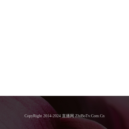
CopyRight 2014-2024 直播网 ZhiBoTv.Com.Cn