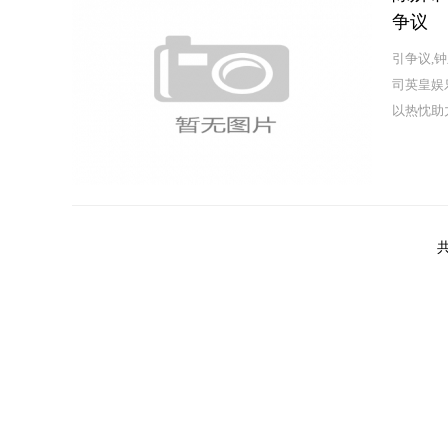
争议
引争议,
司英皇娱
以热忱助