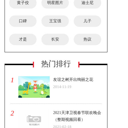
黄子佼
明星图片
迪士尼
口碑
王宝强
儿子
才是
长安
热议
热门排行
1
友谊之树开出绚丽之花
2014-11-19
2
2021天津卫视春节联欢晚会
（整期视频回看）
2021-02-18