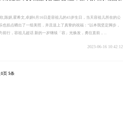
钟欣,陈妍,霍希文,卓妍6月16日是容祖儿的43岁生日，当天容祖儿所在的公
乐也掐点晒出了一组美照，并且送上了真挚的祝福：“以本我坚定脚步，
力前行，容祖儿超话 新的一岁继续「容」光焕发，勇往直前，...
2023-06-16 10:42:12
共
1
页
5
条