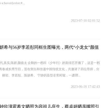
o a:hover{color:#...
2023-07-10 02:01:52
陈妍希与56岁李若彤同框生图曝光，两代“小龙女”颜值
两代,真实,陈妍,颜值太 企鹅的一档叫《少年行》的新综艺开播了，这是一档
青春成长秀节目，旨在突出和传递中国传统文化，共邀请了四位导师，分
、柳岩、李若彤、陈妍希。 宁静的造型非常时髦，一袭绣...
2023-06-16 17:42:43
钟欣潼霍希文晒照为容祖儿庆生，蔡卓妍晒亲嘴照引