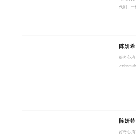
代剧，一
以...
陈妍希
好奇心,有趣,陈
.video-inf
陈妍希
好奇心,有趣,陈