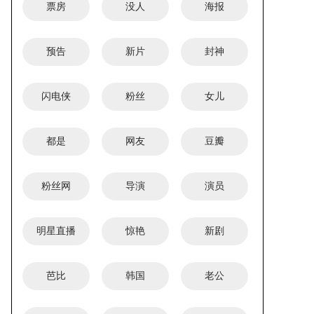
票房
没人
海报
预告
新片
封神
闪电侠
粉丝
女儿
都是
网友
豆瓣
粉丝网
导演
演员
明星直播
惊艳
新剧
芭比
韩国
老公