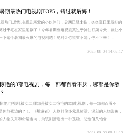
暑期最热门电视剧TOP5，错过就后悔！
期,最热门,后悔,电视剧亲爱的小伙伴们，暑期已经来临，炎炎夏日里最好的
莫过于宅在家里追剧了！今年暑期档电视剧莫过于神仙打架今天，就让小
一下这个暑期最火爆的电视剧吧！绝对让你欲罢不能，停不下来！ ...
2023-08-04 14:02:17
惊艳的3部电视剧，每一部都百看不厌，哪部是你熬
？
,惊艳,电视剧,被女二,哪部是被女二惊艳的3部电视剧，每一部都百看不
是你熬夜追的？ 1、《叛逆者》 人物群像多元且鲜活。深刻的人物形象，
的人物关系和命运走向，为该剧营造出一种孤独、悲怆但又饱含...
2023-08-02 05:54:12