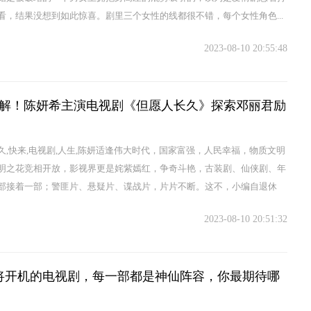
看，结果没想到如此惊喜。剧里三个女性的线都很不错，每个女性角色...
2023-08-10 20:55:48
解！陈妍希主演电视剧《但愿人长久》探索邓丽君励
久,快来,电视剧,人生,陈妍适逢伟大时代，国家富强，人民幸福，物质文明
明之花竞相开放，影视界更是姹紫嫣红，争奇斗艳，古装剧、仙侠剧、年
部接着一部；警匪片、悬疑片、谍战片，片片不断。这不，小编自退休
2023-08-10 20:51:32
将开机的电视剧，每一部都是神仙阵容，你最期待哪