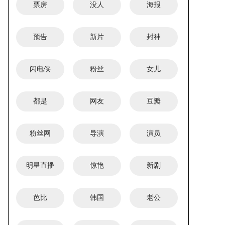
票房
没人
海报
预告
新片
封神
闪电侠
粉丝
女儿
都是
网友
豆瓣
粉丝网
导演
演员
明星直播
惊艳
新剧
芭比
韩国
老公