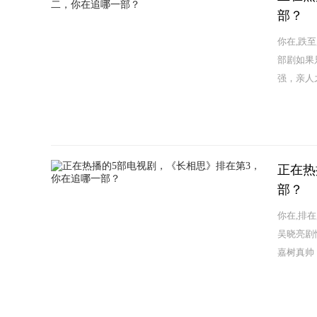
部？
你在,跌至
部剧如果
强，亲人
正在热
部？
你在,排在
吴晓亮剧
嘉树真帅