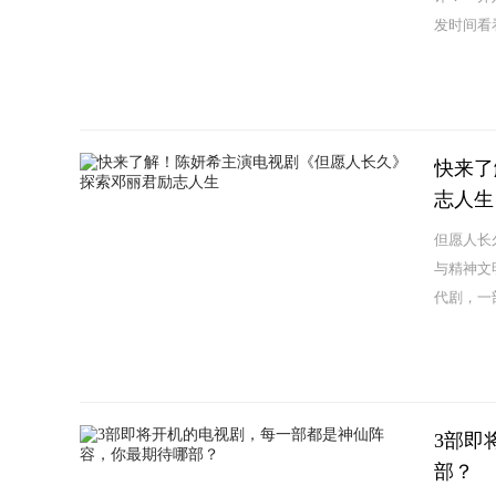
发时间看
快来了
志人生
但愿人长
与精神文
代剧，一
以...
3部即
部？