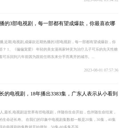
播的3部电视剧，每一部都有望成爆款，你最喜欢哪
热播,近期,电视剧,成爆款近期热播的3部电视剧，每一部都有望成爆款，你
部？ 1、《偏偏宠爱》 年轻的美女漫画家钟灵为治疗儿子可乐的先天性糖
着可乐回到六年前因为跟前任韩东来分手而离开的城市。...
2023-08-01 07:57:36
长的电视剧，18年播出3383集，广东人表示从小看到
东人,最长,电视剧这世界有些电视剧，伴随你生命开始，也伴随生命结束，
的生命还长寿。 在我们的印象中电视剧集数都一般是20集，30集，40集
在电视剧的集数就开始增加，50集-80多集不等...