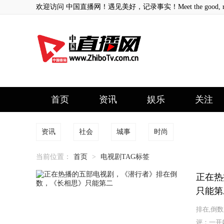
欢迎访问 中国直播网！遇见美好，记录事实！Meet the good, record
首页
资讯
娱乐
关注
资讯
社会
城事
时尚
当前位置：
首页
>
电视剧TAG标签
正在热
只能第
排在,倒
评：一开