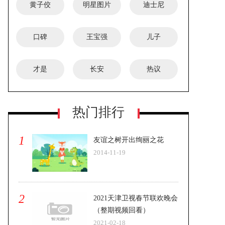
黄子佼
明星图片
迪士尼
口碑
王宝强
儿子
才是
长安
热议
热门排行
1
友谊之树开出绚丽之花
2014-11-19
2
2021天津卫视春节联欢晚会
（整期视频回看）
2021-02-18