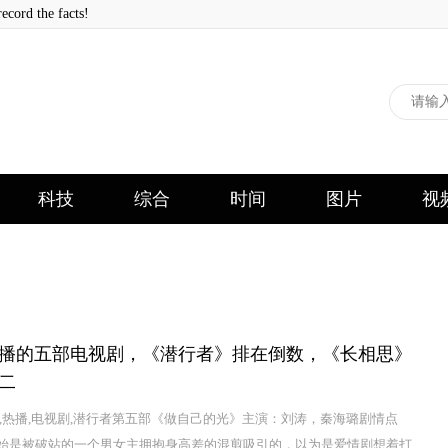
 the facts!
科技
综合
时间
图片
视
播的五部电视剧，《潜行者》排在倒数，《长相思》
二
数,热播,电视剧,潜行者第五部《做自己的光》主演：刘涛，秦海璐剧情点
始是被破站的一个男女主拥抱身高差的混剪吸引的，以为是爱情剧想着打