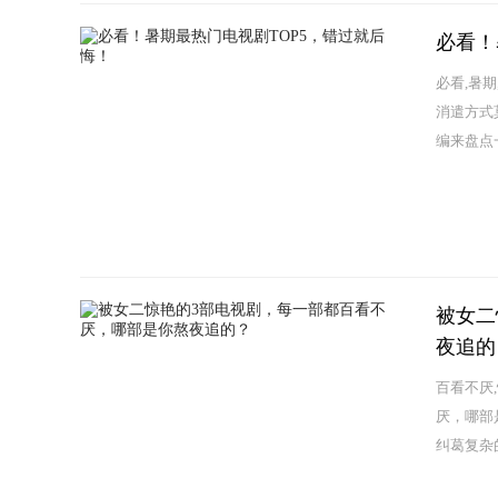
必看！
必看,暑
消遣方式
编来盘点
被女二
夜追的
百看不厌
厌，哪部
纠葛复杂