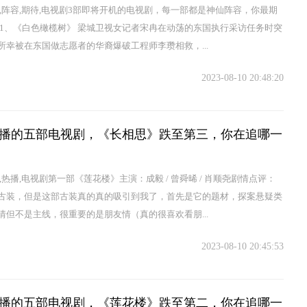
仙,阵容,期待,电视剧3部即将开机的电视剧，每一部都是神仙阵容，你最期
 1、《白色橄榄树》 梁城卫视女记者宋冉在动荡的东国执行采访任务时突
所幸被在东国做志愿者的华裔爆破工程师李瓒相救，...
2023-08-10 20:48:20
播的五部电视剧，《长相思》跌至第三，你在追哪一
,热播,电视剧第一部《莲花楼》主演：成毅 / 曾舜晞 / 肖顺尧剧情点评：
古装，但是这部古装真的真的吸引到我了，首先是它的题材，探案悬疑类
情但不是主线，很重要的是朋友情（真的很喜欢看朋...
2023-08-10 20:45:53
播的五部电视剧，《莲花楼》跌至第二，你在追哪一