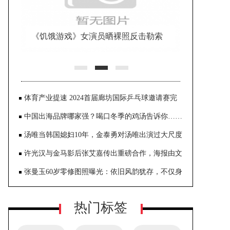
《饥饿游戏》女演员晒裸照反击勒索
体育产业提速 2024首届廊坊国际乒乓球邀请赛完
美收官
中国出海品牌哪家强？喝口冬季的鸡汤告诉你……
汤唯当韩国媳妇10年，金泰勇对汤唯出演过大尺度
《色戒》一点也不介意
许光汉与金马影后张艾嘉传出重磅合作，海报由文
念中亲自操刀，呈现奇幻世界观
张曼玉60岁零修图照曝光：依旧风韵犹存，不仅身
材纤细，肌肤还是很白嫩
热门标签