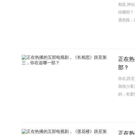
都是,神
待哪部？
遇危险，
正在热
部？
你在,跌至
我很少看
的，有爱
正在热