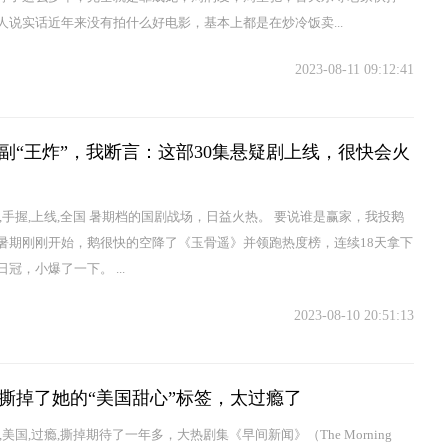
人说实话近年来没有拍什么好电影，基本上都是在炒冷饭卖...
2023-08-11 09:12:41
副“王炸”，我断言：这部30集悬疑剧上线，很快会火
言,手握,上线,全国 暑期档的国剧战场，日益火热。 要说谁是赢家，我投鹅
暑期刚刚开始，鹅很快的空降了《玉骨遥》并领跑热度榜，连续18天拿下
冠，小爆了一下。 ...
2023-08-10 20:51:13
撕掉了她的“美国甜心”标签，太过瘾了
,美国,过瘾,撕掉期待了一年多，大热剧集《早间新闻》（The Morning