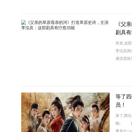
《父亲
剧具有
草原,这部
李泓良因
康洪雷执
等了四
员！
来了,两
咖。 但
量杀出一