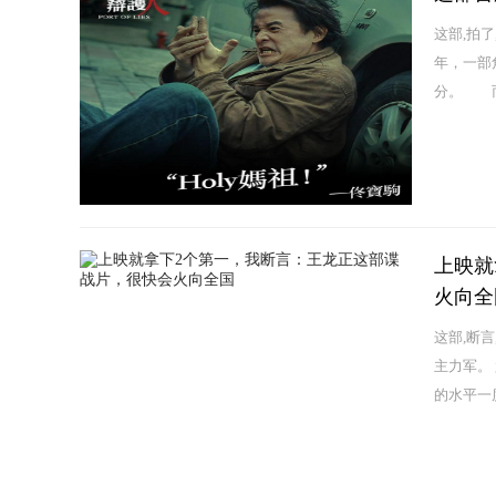
这部,拍
年，一部
分。 而
上映就
火向全
这部,断
主力军。
的水平一