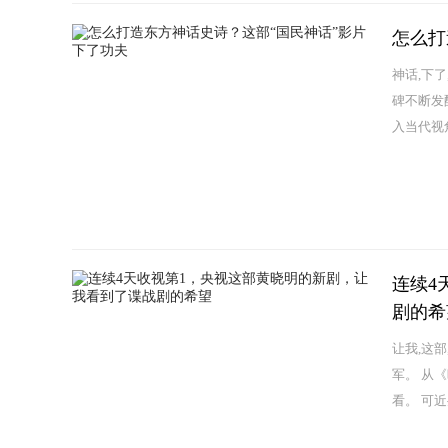
怎么打
神话,下
碑不断发
入当代视
连续4
剧的希
让我,这
军。 从
看。 可近