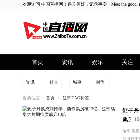
欢迎访问 中国直播网！遇见美好，记录事实！Meet the good, record
首页
资讯
娱乐
关注
资讯
社会
城事
时尚
当前位置：
首页
>
这部TAG标签
甄子丹
飙升1
这部,续集
所以还支