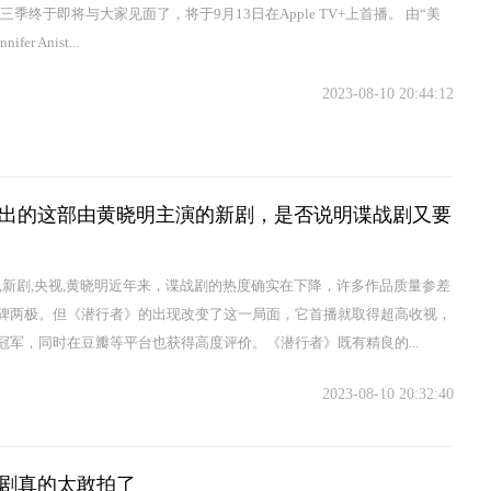
第三季终于即将与大家见面了，将于9月13日在Apple TV+上首播。 由“美
fer Anist...
2023-08-10 20:44:12
出的这部由黄晓明主演的新剧，是否说明谍战剧又要
要,新剧,央视,黄晓明近年来，谍战剧的热度确实在下降，许多作品质量参差
碑两极。但《潜行者》的出现改变了这一局面，它首播就取得超高收视，
冠军，同时在豆瓣等平台也获得高度评价。《潜行者》既有精良的...
2023-08-10 20:32:40
剧真的太敢拍了