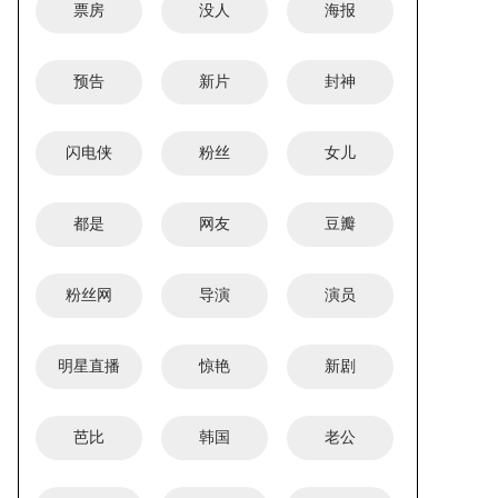
票房
没人
海报
预告
新片
封神
闪电侠
粉丝
女儿
都是
网友
豆瓣
粉丝网
导演
演员
明星直播
惊艳
新剧
芭比
韩国
老公