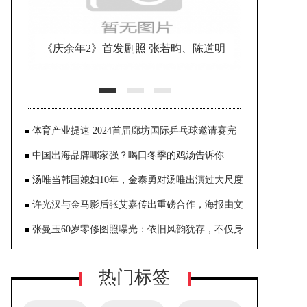
《庆余年2》首发剧照 张若昀、陈道明
等造型曝光
体育产业提速 2024首届廊坊国际乒乓球邀请赛完
美收官
中国出海品牌哪家强？喝口冬季的鸡汤告诉你……
汤唯当韩国媳妇10年，金泰勇对汤唯出演过大尺度
《色戒》一点也不介意
许光汉与金马影后张艾嘉传出重磅合作，海报由文
念中亲自操刀，呈现奇幻世界观
张曼玉60岁零修图照曝光：依旧风韵犹存，不仅身
材纤细，肌肤还是很白嫩
热门标签