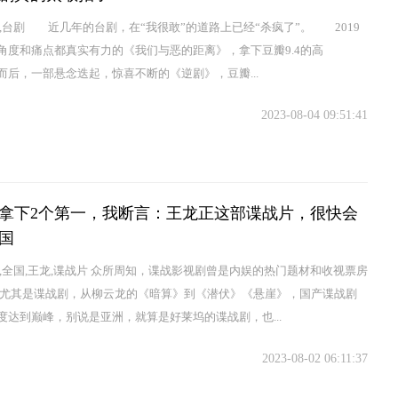
了,台剧 近几年的台剧，在“我很敢”的道路上已经“杀疯了”。 2019
角度和痛点都真实有力的《我们与恶的距离》，拿下豆瓣9.4的高
后，一部悬念迭起，惊喜不断的《逆剧》，豆瓣...
2023-08-04 09:51:41
拿下2个第一，我断言：王龙正这部谍战片，很快会
国
言,全国,王龙,谍战片 众所周知，谍战影视剧曾是内娱的热门题材和收视票房
 尤其是谍战剧，从柳云龙的《暗算》到《潜伏》《悬崖》，国产谍战剧
度达到巅峰，别说是亚洲，就算是好莱坞的谍战剧，也...
2023-08-02 06:11:37