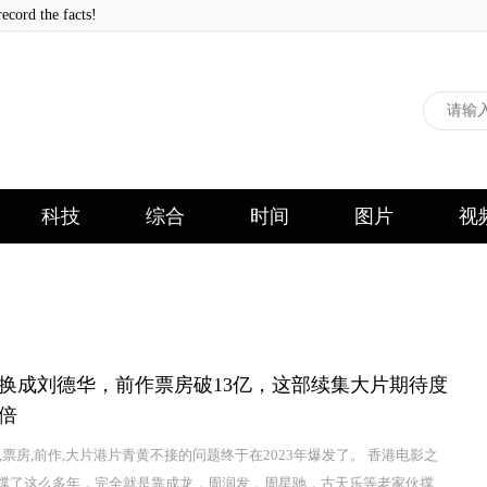
 the facts!
科技
综合
时间
图片
视
换成刘德华，前作票房破13亿，这部续集大片期待度
0倍
,票房,前作,大片港片青黄不接的问题终于在2023年爆发了。 香港电影之
撑了这么多年，完全就是靠成龙，周润发，周星驰，古天乐等老家伙撑