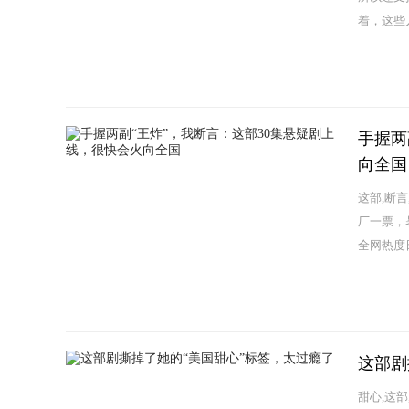
着，这些
手握两
向全国
这部,断
厂一票，
全网热度日
这部剧
甜心,这部