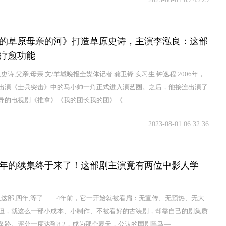
的草原母亲的河》打造草原史诗，主演李泓良：这部
疗愈功能
,史诗,父亲,母亲 文/羊城晚报全媒体记者 龚卫锋 实习生 钟逸程 2006年，
出演《士兵突击》中的马小帅一角正式进入演艺圈。之后，他接连出演了
导的电视剧《推拿》《我的团长我的团》《...
2023-08-01 06:32:36
年的续集终于来了！这部剧主演竟有两位中影人学
位,这部,四年,等了 4年前，它一开始就被看扁：无宣传、无预热、无大
，就这么一部小成本、小制作、不被看好的古装剧，却靠自己的剧集质
条路。评分一度达到8.2，成为那个夏天，公认的国剧黑马—...