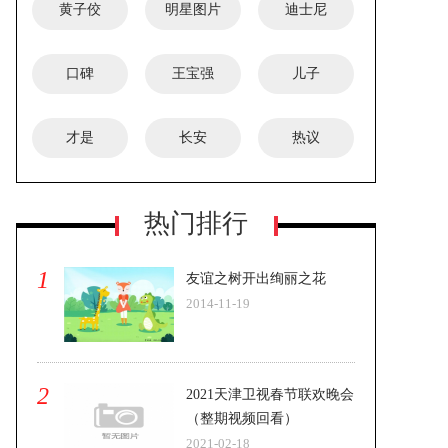
黄子佼
明星图片
迪士尼
口碑
王宝强
儿子
才是
长安
热议
热门排行
1
友谊之树开出绚丽之花
2014-11-19
2
2021天津卫视春节联欢晚会
（整期视频回看）
2021-02-18