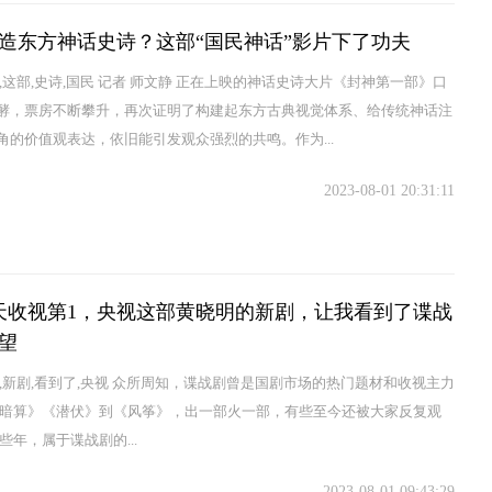
造东方神话史诗？这部“国民神话”影片下了功夫
了,这部,史诗,国民 记者 师文静 正在上映的神话史诗大片《封神第一部》口
酵，票房不断攀升，再次证明了构建起东方古典视觉体系、给传统神话注
角的价值观表达，依旧能引发观众强烈的共鸣。作为...
2023-08-01 20:31:11
天收视第1，央视这部黄晓明的新剧，让我看到了谍战
望
部,新剧,看到了,央视 众所周知，谍战剧曾是国剧市场的热门题材和收视主力
《暗算》《潜伏》到《风筝》，出一部火一部，有些至今还被大家反复观
些年，属于谍战剧的...
2023-08-01 09:43:29