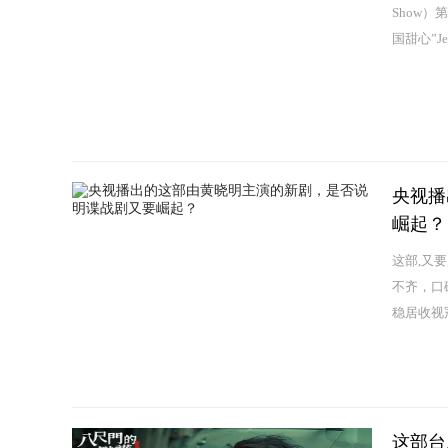
Show）
国甜心”Jenni
央视播
崛起？
这部,又
不齐，口
稳居收视
这部台