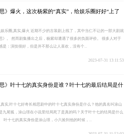
思》爆火，这次杨紫的“真实”，给娱乐圈好好“上了
课,娱乐圈,真实,爆火 近期不少的古装剧上线了，其中当仁不让的一部大剧就
思》。 然而剧集播出之后，杨紫却遭遇了很多的负面评价。 很多人对于
感是：演技很好，但是并不那么让人喜欢，没有个...
2023-07-31 13:11:53
思》叶十七的真实身份是谁？叶十七的最后结局是什
份,真实,叶十七好奇长相思剧中的叶十七真实身份是什么？他的真名叫涂山
是九尾狐，涂山璟在小说里结局死了是真的吗？关于叶十七的结局是什么
。 叶十七的真实身份是涂山璟，小六捡到他的时候，...
2023-07-31 11:52:02