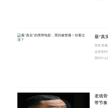
最“真
黑帮,禁
这类系列
黑到什么
老戏骨
带节奏