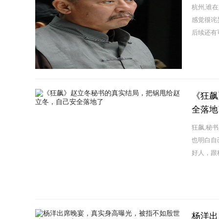
杭州,谁
感觉很诧
后续还有
《狂飙
全落地
狂飙,秘
也明白自
好人，跟
杨洋出