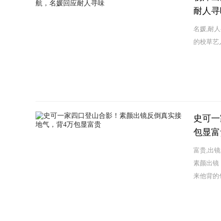
耐人寻
名媛,耐
的校草艺
史可一
包显富
富贵,出
素颜出镜
来他背的