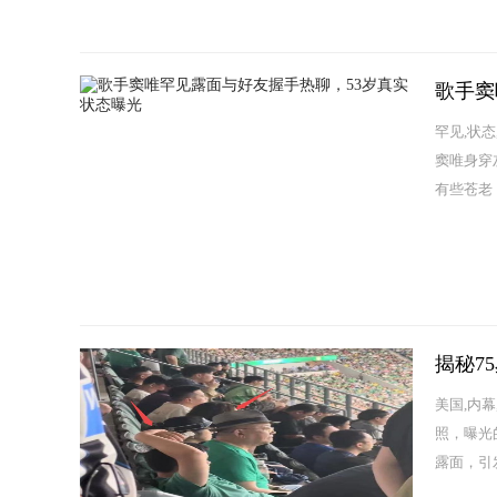
歌手窦
罕见,状
窦唯身穿
有些苍老
揭秘7
美国,内
照，曝光
露面，引