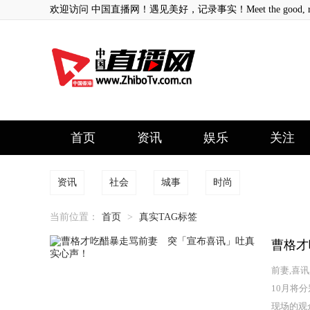
欢迎访问 中国直播网！遇见美好，记录事实！Meet the good, record
首页
资讯
娱乐
关注
资讯
社会
城事
时尚
当前位置：
首页
>
真实TAG标签
曹格才
前妻,喜讯
10月将
现场的观