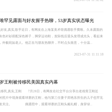
唯罕见露面与好友握手热聊，53岁真实状态曝光
态,好友,真实,歌手近日，有网友在上海某美术馆偶遇歌手窦唯。久未露面的
灰色衬衫搭配深色裤子，脚穿运动鞋，发际线后退头发理成光头，看起来
，外貌宛如老人。他正在与朋友热聊并，不时点头致意，十分温...
2023-07-31 11:11:18
5岁王刚被传移民美国真实内幕
幕,移民,真实,王刚 7月28日，有网友在社交平台分享出老戏骨王刚近
的照片中现身观看球赛的王刚，他与第三任妻子郑艳东所生的儿子也罕见
发关注。 偶遇照中，观看球赛的王刚头戴礼帽，身穿绿...