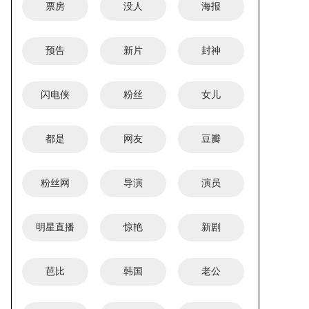
票房
没人
海报
预告
新片
封神
闪电侠
粉丝
女儿
都是
网友
豆瓣
粉丝网
导演
演员
明星直播
惊艳
新剧
芭比
韩国
老公