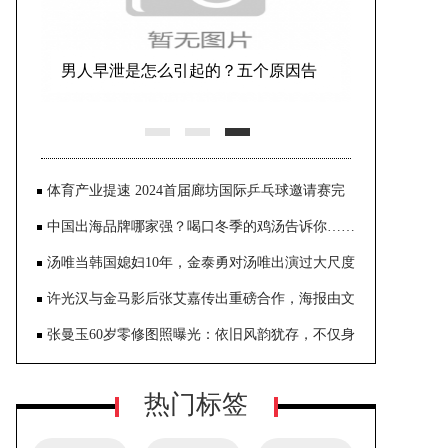
男人早泄是怎么引起的？五个原因告
诉你！
体育产业提速 2024首届廊坊国际乒乓球邀请赛完
美收官
中国出海品牌哪家强？喝口冬季的鸡汤告诉你……
汤唯当韩国媳妇10年，金泰勇对汤唯出演过大尺度
《色戒》一点也不介意
许光汉与金马影后张艾嘉传出重磅合作，海报由文
念中亲自操刀，呈现奇幻世界观
张曼玉60岁零修图照曝光：依旧风韵犹存，不仅身
材纤细，肌肤还是很白嫩
热门标签