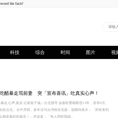
 the facts!
科技
综合
时间
图片
视
吃醋暴走骂前妻 突「宣布喜讯」吐真实心声！
,暴走,心声,真实 记者翁子涵／台北报导 金曲歌曹格睽违13年，宣布9月、
分别在台北、台中开唱，多年没与台湾粉丝见面，他期待表示：「所有来到
众都是最好的嘉宾！」并说道：「有人想听我就...