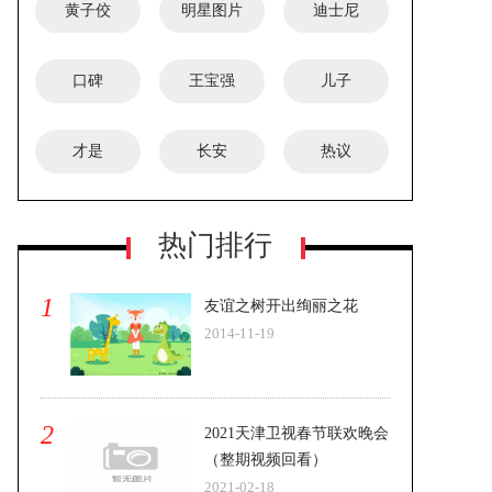
黄子佼
明星图片
迪士尼
口碑
王宝强
儿子
才是
长安
热议
热门排行
1
友谊之树开出绚丽之花
2014-11-19
2
2021天津卫视春节联欢晚会
（整期视频回看）
2021-02-18