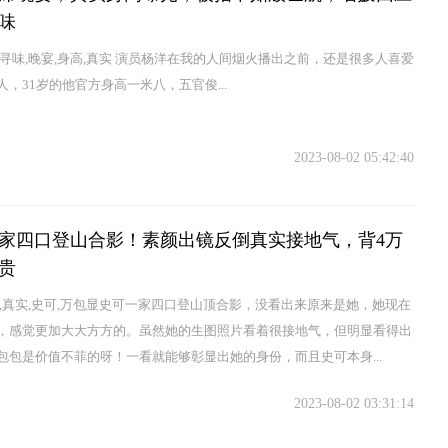
味
人寻味,晚宴,身高,真实 演员杨洋在我的人间烟火播出之前，还是很多人喜爱
人，31岁的他官方身高一米八，五官俊...
2023-08-02 05:42:40
家四口登山合影！素颜出镜反倒真实接地气，背4万
贵
镜,真实,史可,万包显史可一家四口登山顶合影，没看出来原来是她，她现在
，感觉更加大大方方的。虽然她的生图照片看着很接地气，但明显看得出
包包是价值不菲的呀！一看就能够彰显出她的身份，而且史可本身...
2023-08-02 03:31:14