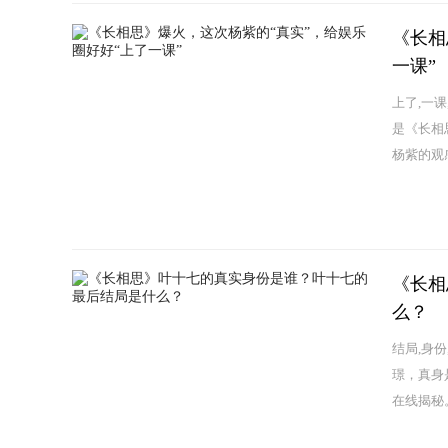
《长相
一课”
上了,一
是《长相
杨紫的观
《长相
么？
结局,身
璟，真身
在线揭秘