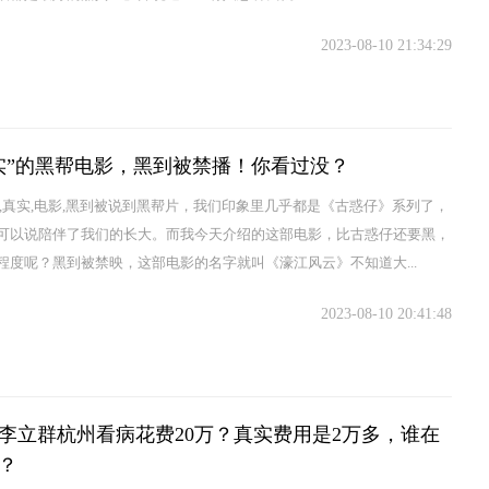
2023-08-10 21:34:29
实”的黑帮电影，黑到被禁播！你看过没？
播,真实,电影,黑到被说到黑帮片，我们印象里几乎都是《古惑仔》系列了，
可以说陪伴了我们的长大。而我今天介绍的这部电影，比古惑仔还要黑，
程度呢？黑到被禁映，这部电影的名字就叫《濠江风云》不知道大...
2023-08-10 20:41:48
李立群杭州看病花费20万？真实费用是2万多，谁在
？