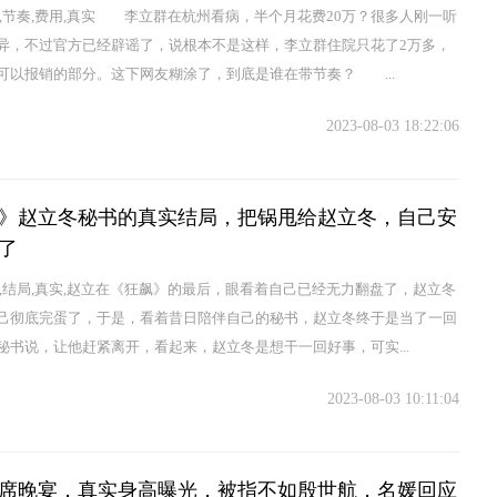
在,节奏,费用,真实 李立群在杭州看病，半个月花费20万？很多人刚一听
异，不过官方已经辟谣了，说根本不是这样，李立群住院只花了2万多，
可以报销的部分。这下网友糊涂了，到底是谁在带节奏？ ...
2023-08-03 18:22:06
》赵立冬秘书的真实结局，把锅甩给赵立冬，自己安
了
书,结局,真实,赵立在《狂飙》的最后，眼看着自己已经无力翻盘了，赵立冬
己彻底完蛋了，于是，看着昔日陪伴自己的秘书，赵立冬终于是当了一回
秘书说，让他赶紧离开，看起来，赵立冬是想干一回好事，可实...
2023-08-03 10:11:04
席晚宴，真实身高曝光，被指不如殷世航，名媛回应