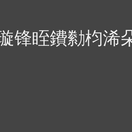
偍璇锋眰鐨勬枃浠