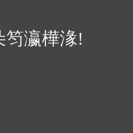
朵笉瀛樺湪!