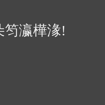
朵笉瀛樺湪!