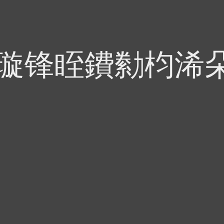
偍璇锋眰鐨勬枃浠