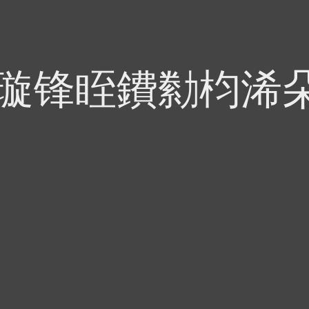
偍璇锋眰鐨勬枃浠