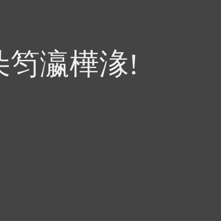
朵笉瀛樺湪!