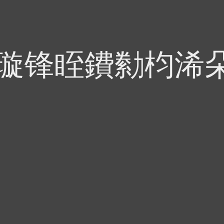
偍璇锋眰鐨勬枃浠