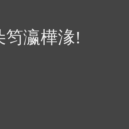
朵笉瀛樺湪!