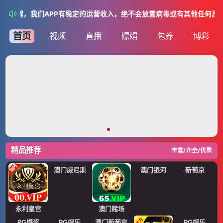
的提醒，我们APP有稳定的运营收入，绝不会放置病毒或有其他任何恶意
首页
视频
直播
嫖娼
包养
博彩
精品推荐
丰富/齐全/优质
澳门威尼斯
澳门银河
新葡京
永利皇宫
澳门赌场
PG爆奖
PG娱乐
澳门新葡京
PG娱乐