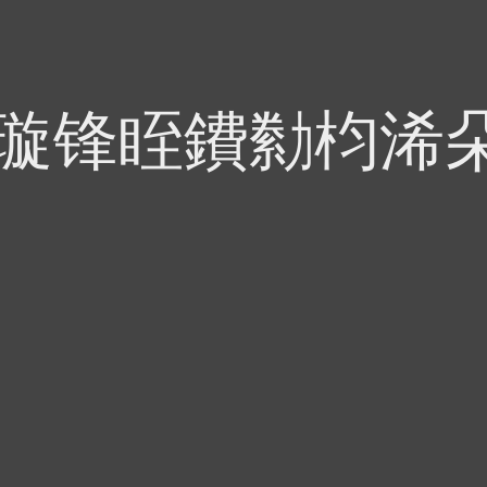
偍璇锋眰鐨勬枃浠