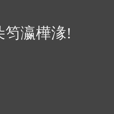
朵笉瀛樺湪!