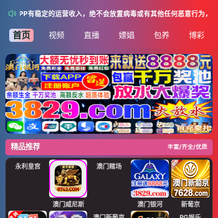
我们APP有稳定的运营收入，绝不会放置病毒或有其他任何恶意行为，请放
首页
视频
直播
嫖娼
包养
博彩
精品推荐
丰富/齐全/优质
永利皇宫
澳门赌场
澳门威尼斯
澳门银河
新葡京
澳门新葡京
PG娱乐