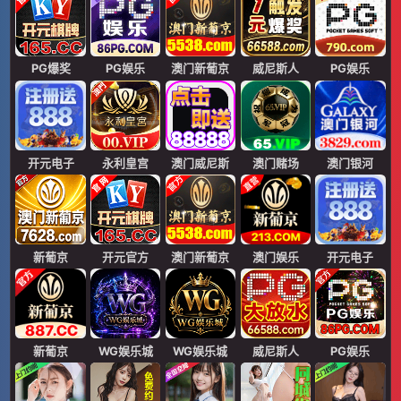
PG爆奖
PG娱乐
澳门新葡京
威尼斯人
PG娱乐
开元电子
永利皇宫
澳门威尼斯
澳门赌场
澳门银河
新葡京
开元官方
澳门新葡京
澳门娱乐
开元电子
新葡京
WG娱乐城
WG娱乐城
威尼斯人
PG娱乐